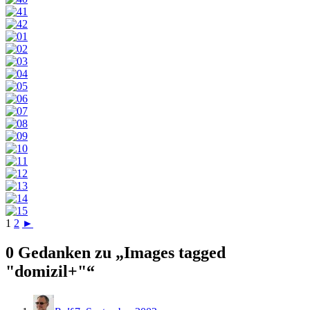
1
2
►
0 Gedanken zu „
Images tagged
"domizil+"
“