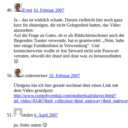
Ernst
10. Februar 2007
Ja – das ist wirklich schade. Darum vielleicht hier noch ganz
kurz für diejenigen, die nicht Gelegenheit hatten, das Video
anzusehen:
Auf die Frage an Gates, ob er als Bildschirmschoner auch die
fliegenden Toaster verwende, hat er geantwortet: „Nein, habe
hier einige Familienfotos in Verwendung“. Und
komischerweise wollte er Jon Steward nicht sein Passwort
verraten, obwohl der drauf und dran war, es herauszufinden
😉
e.rottensteiner
10. Februar 2007
Übrigens bin ich hier gerade nochmal über einen Link mit
dem Video gestolpert:
http://www.comedycentral.com/motherload/player.jhtml?
ml_video=81467&ml_collection=&ml_gateway=&ml_gateway
stefan
6. April 2007
ps, frohe ostern 😉