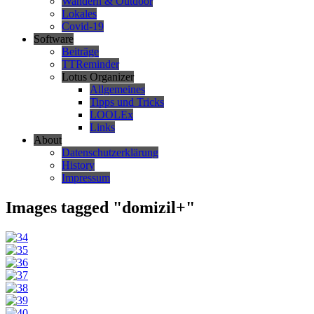
Wandern & Outdoor
Lokales
Covid-19
Software
Beiträge
TTReminder
Lotus Organizer
Allgemeines
Tipps und Tricks
LOOLEx
Links
About
Datenschutzerklärung
History
Impressum
Images tagged "domizil+"