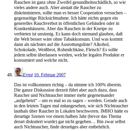
Rauchen ist ganz ohne Zweifel gesundheitsschädlich, so wie
vieles andere auch. Aber anstatt die Raucher zu
diskriminieren, sollte man es besser Cooperation versuchen –
gegenseitige Rücksichtnahme. Ich hätte nichts gegen ein
generelles Rauchverbot in öffentlichen Gebäuden oder in
Krankenhäusern. Aber das Rauchen in der Kneipe zu
verbieten ist unsinnig. Es kann doch niemand glauben, daß
die Welt besser wäre ohne Tabakkonsum. Und was kommt
dann als nächstes auf die Ausrottungsliste? Alkohol,
Schokolade, Weißbrot, Rohmilchkäse, Fleisch? Es sollte
jedem selbst überlassen werden, welche legalen Produkte er
konsumiert und welche nicht.
Ernst
10. Februar 2007
Das ist vollkommen richtig – da stimme ich 100% überein.
Die ganze Diskussion derzeit führt aber auch dazu, dass
Raucher und Nichtraucher immer mehr gegeneinander
„aufgehetzt“ – um es mal so zu sagen – werden. Gerade auch
in den letzten Tagen mal mitangesehen, wie sich Nichtraucher
lauthals über Raucher in Lokalen beschweren. IMHO hätte es
derartige Szenen vor einem halben Jahr (bevor das Thema
derart diskutiert wurde) gar nicht gegeben… Bin zwar selbst
auch Nichtraucher, finde derartiges aber entbehrlich.