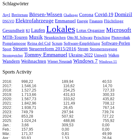
Schlagwörter
Börsen-Wissen
Domizil
Covid-19
Corona
Asyl
Breitenau
Challenge
Elektrofahrzeuge
Emmanuel
Flüchtlinge
Energie
Finanzen
DSGVO
Lokales
Microsoft
Laufen
Gesundheit
Lotus Organizer
KI
Musik
MTB-Touren
Neunkirchen
Peisching
Otto M. Schwarz
Photovoltaik
Reina del Cid
Scrum
Software-Perlen
Pomplamoose
Software-Empfehlung
Steuern
Steuerreform 2015/2016
Strom
Stromerzeugung
Sport
Tommy Emmanuel
Ukraine-2022
Umwelt
Walken
Stromspeicher
Windows 7
Wandern
Weihnachten
Wiener Neustadt
Windows 11
Sports Activity
2016:
998,22
189,94
40,53
2017:
1.546,16
116,62
14,70
2018:
1.527,25
254,25
727,33
2019:
1.713,66
431,63
300,33
2020:
1.567,73
333,62
435,82
2021:
1.842,96
121,49
708,12
2022:
1.938,71
26,45
767,14
2023:
749,79
297,94
739,74
2024:
853,28
507,92
727,22
2025:
1.024,24
488,86
755,92
Jan.:
3,66
309,53
0,00
Feb.:
157,95
0,00
0,00
Mär.:
171,37
0,81
49,99
Apr.:
93,83
1,53
26,84