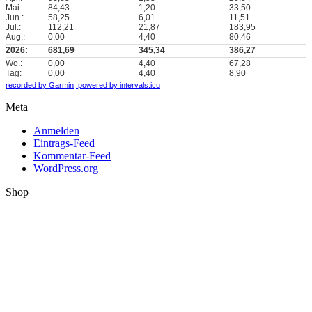
Mai:
84,43
1,20
33,50
Jun.:
58,25
6,01
11,51
Jul.:
112,21
21,87
183,95
Aug.:
0,00
4,40
80,46
2026:
681,69
345,34
386,27
Wo.:
0,00
4,40
67,28
Tag:
0,00
4,40
8,90
recorded by Garmin,
powered by intervals.icu
Meta
Anmelden
Eintrags-Feed
Kommentar-Feed
WordPress.org
Shop