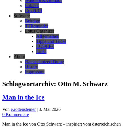
Wandern & Outdoor
Lokales
Covid-19
Software
Beiträge
TTReminder
Lotus Organizer
Allgemeines
Tipps und Tricks
LOOLEx
Links
About
Datenschutzerklärung
History
Impressum
Schlagwortarchiv:
Otto M. Schwarz
Man in the Ice
Von
e.rottensteiner
|
3. Mai 2026
0 Kommentare
Man in the Ice von Otto Schwarz – inspiriert vom österreichischen