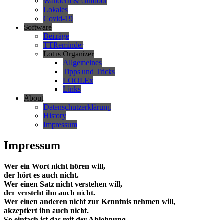
Wandern & Outdoor
Lokales
Covid-19
Software
Beiträge
TTReminder
Lotus Organizer
Allgemeines
Tipps und Tricks
LOOLEx
Links
About
Datenschutzerklärung
History
Impressum
Impressum
Wer ein Wort nicht hören will,
der hört es auch nicht.
Wer einen Satz nicht verstehen will,
der versteht ihn auch nicht.
Wer einen anderen nicht zur Kenntnis nehmen will,
akzeptiert ihn auch nicht.
So einfach ist das mit der Ablehnung.