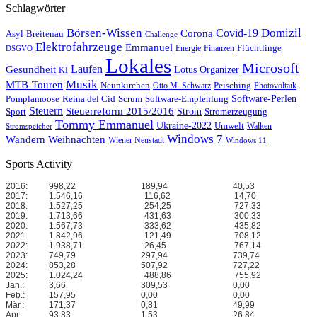
Schlagwörter
Börsen-Wissen
Domizil
Covid-19
Corona
Asyl
Breitenau
Challenge
Elektrofahrzeuge
Emmanuel
Flüchtlinge
Energie
Finanzen
DSGVO
Lokales
Microsoft
Laufen
Gesundheit
Lotus Organizer
KI
Musik
MTB-Touren
Neunkirchen
Peisching
Otto M. Schwarz
Photovoltaik
Reina del Cid
Scrum
Software-Perlen
Pomplamoose
Software-Empfehlung
Steuern
Steuerreform 2015/2016
Strom
Stromerzeugung
Sport
Tommy Emmanuel
Ukraine-2022
Umwelt
Walken
Stromspeicher
Windows 7
Wandern
Weihnachten
Wiener Neustadt
Windows 11
Sports Activity
2016:
998,22
189,94
40,53
2017:
1.546,16
116,62
14,70
2018:
1.527,25
254,25
727,33
2019:
1.713,66
431,63
300,33
2020:
1.567,73
333,62
435,82
2021:
1.842,96
121,49
708,12
2022:
1.938,71
26,45
767,14
2023:
749,79
297,94
739,74
2024:
853,28
507,92
727,22
2025:
1.024,24
488,86
755,92
Jan.:
3,66
309,53
0,00
Feb.:
157,95
0,00
0,00
Mär.:
171,37
0,81
49,99
Apr.:
93,83
1,53
26,84