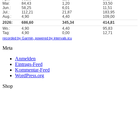
Mai:
84,43
1,20
33,50
Jun.:
58,25
6,01
11,51
Jul.:
112,21
21,87
183,95
Aug.:
4,90
4,40
109,00
2026:
686,60
345,34
414,81
Wo.:
4,90
4,40
95,83
Tag:
4,90
0,00
12,71
recorded by Garmin,
powered by intervals.icu
Meta
Anmelden
Eintrags-Feed
Kommentar-Feed
WordPress.org
Shop