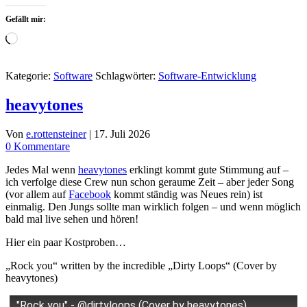
Gefällt mir:
Wird
geladen …
Kategorie:
Software
Schlagwörter:
Software-Entwicklung
heavytones
Von
e.rottensteiner
|
17. Juli 2026
0 Kommentare
Jedes Mal wenn
heavytones
erklingt kommt gute Stimmung auf –
ich verfolge diese Crew nun schon geraume Zeit – aber jeder Song
(vor allem auf
Facebook
kommt ständig was Neues rein) ist
einmalig. Den Jungs sollte man wirklich folgen – und wenn möglich
bald mal live sehen und hören!
Hier ein paar Kostproben…
„Rock you“ written by the incredible „Dirty Loops“ (Cover by
heavytones)
"Rock you" - @dirtyloops (Cover by heavytones)