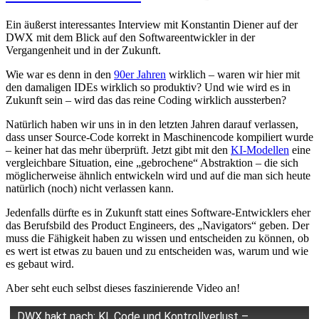
Ein äußerst interessantes Interview mit Konstantin Diener auf der
DWX mit dem Blick auf den Softwareentwickler in der
Vergangenheit und in der Zukunft.
Wie war es denn in den
90er Jahren
wirklich – waren wir hier mit
den damaligen IDEs wirklich so produktiv? Und wie wird es in
Zukunft sein – wird das das reine Coding wirklich aussterben?
Natürlich haben wir uns in in den letzten Jahren darauf verlassen,
dass unser Source-Code korrekt in Maschinencode kompiliert wurde
– keiner hat das mehr überprüft. Jetzt gibt mit den
KI-Modellen
eine
vergleichbare Situation, eine „gebrochene“ Abstraktion – die sich
möglicherweise ähnlich entwickeln wird und auf die man sich heute
natürlich (noch) nicht verlassen kann.
Jedenfalls dürfte es in Zukunft statt eines Software-Entwicklers eher
das Berufsbild des Product Engineers, des „Navigators“ geben. Der
muss die Fähigkeit haben zu wissen und entscheiden zu können, ob
es wert ist etwas zu bauen und zu entscheiden was, warum und wie
es gebaut wird.
Aber seht euch selbst dieses faszinierende Video an!
DWX hakt nach: KI, Code und Kontrollverlust –