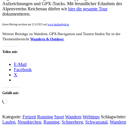
Aufzeichnungen und GPX-Tracks. Mit freundlicher Erlaubnis des
Alpenvereins Reichenau dürfen wir
hier die gesamte Tour
dokumentieren.
dieser Beitrag erschien am 12.6.2025 auf
www.laufundgeh.at
Weitere Beiträge zu Wandern, GPX-Navigation und Touren finden Sie in der
Themenübersicht
Wandern & Outdoor
.
Teilen mit:
E-Mail
Facebook
X
Gefällt mir:
Wird
geladen …
Kategorie:
Freizeit
Running
Sport
Wandern
Webtipps
Schlagwörter:
Laufen
,
Neunkirchen
,
Running
,
Schneeberg
,
Schwarzatal
,
Wandern