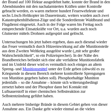
der Brand auf 100 Hektar ausgedehnt hatte, konnte der Brand in den
Abendstunden mit den nachalarmierten Kräften unter Kontrolle
gebracht werden, es waren mehrere hundert Feuerwehrleute und
sechs Lösch-Helikopter im Dauereinsatz, weiters wurden auch zwei
Katastrophenhilfsdienst-Züge und die Sonderdienste Waldbrand und
Flugdienst eingesetzt. Auch in der Folge waren bis Freitag noch
entsprechende Einsatzkräfte vor Ort, u.a. wurden auch noch
Glutnester mittels Drohnen aufgespürt und gelöscht.
Untersuchungen bis jetzt haben ergeben, dass auch diesmal wieder
das Feuer vermutlich durch Hitzeeinwirkung auf alte Munitionsteile
aus dem Zweiten Weltkrieg ausgelöst wurde („mit sehr großer
Wahrscheinlichkeit“, so ein Polizeisprecher). In der Nähe des
Brandbereiches befindet sich eine alte verfallene Munitionsfabrik
und im Umfeld dieser wird es vermutlich noch einiges an altem
Spreng- und
Munitionsmittel
unter der Erde geben (obwohl es zu
Kriegsende in diesem Bereich mehrere kontrollierte Sprengungen
von Munition gegeben haben soll). Phosphorhaltige Munition
jedenfalls – so die Annahme – könnte sich witterungsbedingt
zersetzt haben und der Phosphor dann bei Kontakt mit
Luftsauerstoff in einer chemischen Selbstreaktion zur
Selbstentzündung geführt haben.
Auch mehrere bisherige Brände in diesem Gebiet gehen von dieser
Annahme aus. Ein Danke geht wieder einmal an die vielen