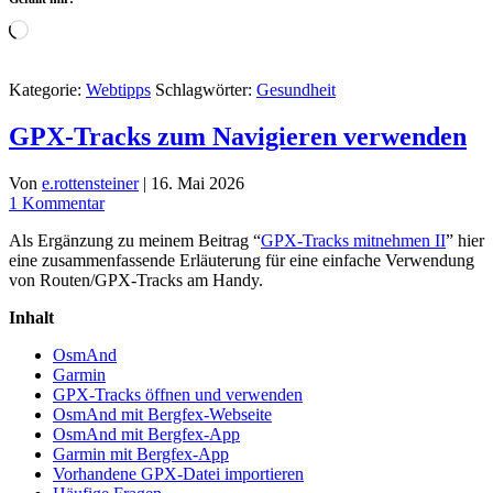
Wird
geladen …
Kategorie:
Webtipps
Schlagwörter:
Gesundheit
GPX-Tracks zum Navigieren verwenden
Von
e.rottensteiner
|
16. Mai 2026
1 Kommentar
Als Ergänzung zu meinem Beitrag “
GPX-Tracks mitnehmen II
” hier
eine zusammenfassende Erläuterung für eine einfache Verwendung
von Routen/GPX-Tracks am Handy.
Inhalt
OsmAnd
Garmin
GPX-Tracks öffnen und verwenden
OsmAnd mit Bergfex-Webseite
OsmAnd mit Bergfex-App
Garmin mit Bergfex-App
Vorhandene GPX-Datei importieren