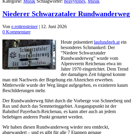
Kategorie:
Musik
Schlagwörter:
heavytones
,
Musik
Niederer Schwarzataler Rundwanderweg
Von
e.rottensteiner
|
12. Juni 2026
0 Kommentare
Heute präsentiert
laufundgeh.at
ein
besonderes Schmankerl: Der
“Niedere Schwarzataler
Rundwanderweg” wurde vom
Alpenverein Reichenau etwa im
Jahre 1970 eingerichtet. Dem Trend
der damaligen Zeit folgend konnte
man mit Nachweis der Begehung ein Abzeichen erwerben.
Mittlerweile wurde der Weg längst aufgegeben, es existieren kaum
Beschilderungen mehr.
Der Rundwanderweg führt durch die Vorberge von Schneeberg und
Rax und durch das Semmeringgebiet. Ausgangspunkt ist der
Bahnhof Payerbach-Reichenau, es kann aber auch an jedem
beliebigen anderen Punkt gestartet werden.
Wir haben diesen Rundwanderweg wieder neu entdeckt,
abgewandert – und es gibt für alle 7 Etappen genaue