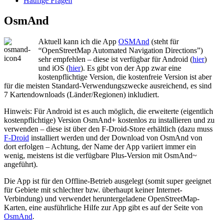
Häufige Fragen
OsmAnd
Aktuell kann ich die App
OSMAnd
(steht für
“OpenStreetMap Automated Navigation Directions”)
sehr empfehlen – diese ist verfügbar für Android (
hier
)
und iOS (
hier
). Es gibt von der App zwar eine
kostenpflichtige Version, die kostenfreie Version ist aber
für die meisten Standard-Verwendungszwecke ausreichend, es sind
7 Kartendownloads (Länder/Regionen) inkludiert.
Hinweis: Für Android ist es auch möglich, die erweiterte (eigentlich
kostenpflichtige) Version OsmAnd+ kostenlos zu installieren und zu
verwenden – diese ist über den F-Droid-Store erhältlich (dazu muss
F-Droid
installiert werden und der Download von OsmAnd von
dort erfolgen – Achtung, der Name der App variiert immer ein
wenig, meistens ist die verfügbare Plus-Version mit OsmAnd~
angeführt).
Die App ist für den Offline-Betrieb ausgelegt (somit super geeignet
für Gebiete mit schlechter bzw. überhaupt keiner Internet-
Verbindung) und verwendet heruntergeladene OpenStreetMap-
Karten, eine ausführliche Hilfe zur App gibt es auf der Seite von
OsmAnd
.