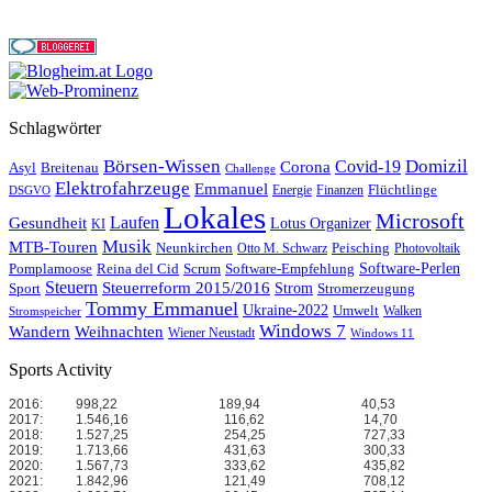
Schlagwörter
Börsen-Wissen
Domizil
Covid-19
Corona
Asyl
Breitenau
Challenge
Elektrofahrzeuge
Emmanuel
Flüchtlinge
Energie
Finanzen
DSGVO
Lokales
Microsoft
Laufen
Gesundheit
Lotus Organizer
KI
Musik
MTB-Touren
Neunkirchen
Peisching
Otto M. Schwarz
Photovoltaik
Reina del Cid
Scrum
Software-Perlen
Pomplamoose
Software-Empfehlung
Steuern
Steuerreform 2015/2016
Strom
Stromerzeugung
Sport
Tommy Emmanuel
Ukraine-2022
Umwelt
Walken
Stromspeicher
Windows 7
Wandern
Weihnachten
Wiener Neustadt
Windows 11
Sports Activity
2016:
998,22
189,94
40,53
2017:
1.546,16
116,62
14,70
2018:
1.527,25
254,25
727,33
2019:
1.713,66
431,63
300,33
2020:
1.567,73
333,62
435,82
2021:
1.842,96
121,49
708,12