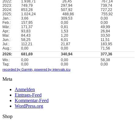
2022:
1.938,71
26,45
767,14
2023:
749,79
297,94
739,74
2024:
853,28
507,92
727,22
2025:
1.024,24
488,86
755,92
Jan.:
3,66
309,53
0,00
Feb.:
157,95
0,00
0,00
Mär.:
171,37
0,81
49,99
Apr.:
93,83
1,53
26,84
Mai:
84,43
1,20
33,50
Jun.:
58,25
6,01
11,51
Jul.:
112,21
21,87
183,95
Aug.:
0,00
0,00
71,56
2026:
681,69
340,94
377,36
Wo.:
0,00
0,00
58,38
Tag:
0,00
0,00
0,00
recorded by Garmin,
powered by intervals.icu
Meta
Anmelden
Eintrags-Feed
Kommentar-Feed
WordPress.org
Shop