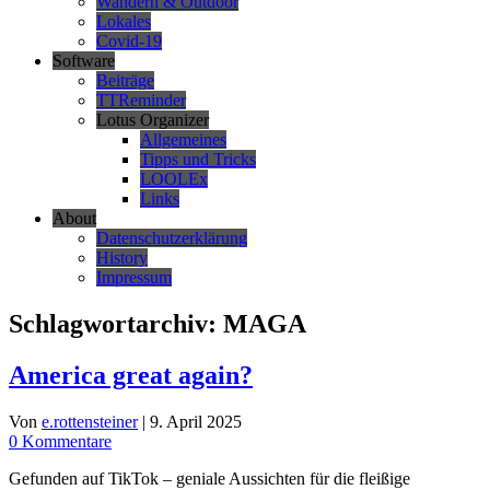
Wandern & Outdoor
Lokales
Covid-19
Software
Beiträge
TTReminder
Lotus Organizer
Allgemeines
Tipps und Tricks
LOOLEx
Links
About
Datenschutzerklärung
History
Impressum
Schlagwortarchiv:
MAGA
America great again?
Von
e.rottensteiner
|
9. April 2025
0 Kommentare
Gefunden auf TikTok – geniale Aussichten für die fleißige