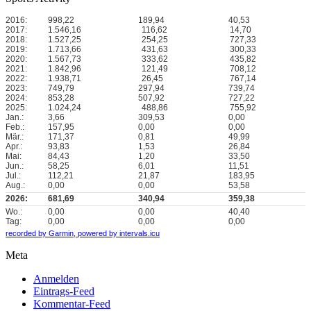
2016:
998,22
189,94
40,53
2017:
1.546,16
116,62
14,70
2018:
1.527,25
254,25
727,33
2019:
1.713,66
431,63
300,33
2020:
1.567,73
333,62
435,82
2021:
1.842,96
121,49
708,12
2022:
1.938,71
26,45
767,14
2023:
749,79
297,94
739,74
2024:
853,28
507,92
727,22
2025:
1.024,24
488,86
755,92
Jan.:
3,66
309,53
0,00
Feb.:
157,95
0,00
0,00
Mär.:
171,37
0,81
49,99
Apr.:
93,83
1,53
26,84
Mai:
84,43
1,20
33,50
Jun.:
58,25
6,01
11,51
Jul.:
112,21
21,87
183,95
Aug.:
0,00
0,00
53,58
2026:
681,69
340,94
359,38
Wo.:
0,00
0,00
40,40
Tag:
0,00
0,00
0,00
recorded by Garmin,
powered by intervals.icu
Meta
Anmelden
Eintrags-Feed
Kommentar-Feed