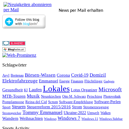
News per Mail erhalten
Schlagwörter
Börsen-Wissen
Domizil
Covid-19
Corona
Asyl
Breitenau
Elektrofahrzeuge
Emmanuel
Flüchtlinge
Energie
Finanzen
Gadgets
Lokales
Microsoft
Laufen
Gesundheit
Lotus Organizer
KI
Musik
MTB-Touren
Neunkirchen
Peisching
Otto M. Schwarz
Photovoltaik
Reina del Cid
Scrum
Software-Perlen
Pomplamoose
Software-Empfehlung
Steuern
Steuerreform 2015/2016
Strom
Stromerzeugung
Sport
Tommy Emmanuel
Ukraine-2022
Umwelt
Walken
Stromspeicher
Windows 7
Wandern
Weihnachten
Windows
Windows 11
Windows Sidebar
Sports Activity