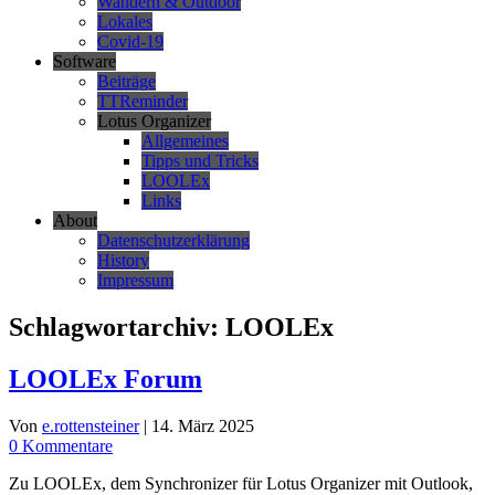
Wandern & Outdoor
Lokales
Covid-19
Software
Beiträge
TTReminder
Lotus Organizer
Allgemeines
Tipps und Tricks
LOOLEx
Links
About
Datenschutzerklärung
History
Impressum
Schlagwortarchiv:
LOOLEx
LOOLEx Forum
Von
e.rottensteiner
|
14. März 2025
0 Kommentare
Zu LOOLEx, dem Synchronizer für Lotus Organizer mit Outlook,