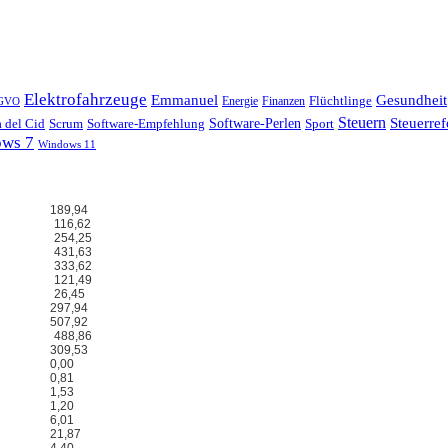
Elektrofahrzeuge
Emmanuel
Gesundheit
Flüchtlinge
Energie
Finanzen
GVO
Steuern
Steuerre
 del Cid
Scrum
Software-Perlen
Software-Empfehlung
Sport
ws 7
Windows 11
189,94
116,62
254,25
431,63
333,62
121,49
26,45
297,94
507,92
488,86
309,53
0,00
0,81
1,53
1,20
6,01
21,87
4,40