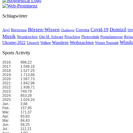
Schlagwörter
Börsen-Wissen
Domizil
Covid-19
Corona
Asyl
Breitenau
Challenge
DS
Musik
Neunkirchen
Reina
Peisching
Pomplamoose
Otto M. Schwarz
Photovoltaik
Windo
Wandern
Weihnachten
Ukraine-2022
Umwelt
Walken
Wiener Neustadt
Sports Activity
2016:
998,22
2017:
1.546,16
2018:
1.527,25
2019:
1.713,66
2020:
1.567,73
2021:
1.842,96
2022:
1.938,71
2023:
749,79
2024:
853,28
2025:
1.024,24
Jan.:
3,66
Feb.:
157,95
Mär.:
171,37
Apr.:
93,83
Mai:
84,43
Jun.:
58,25
Jul.:
112,21
Aug.:
4,90