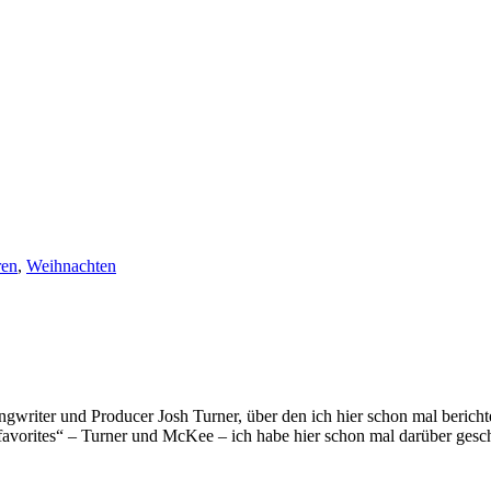
ren
,
Weihnachten
ongwriter und Producer Josh Turner, über den ich hier schon mal berich
er favorites“ – Turner und McKee – ich habe hier schon mal darüber g