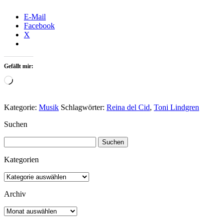
E-Mail
Facebook
X
Gefällt mir:
Wird
geladen …
Kategorie:
Musik
Schlagwörter:
Reina del Cid
,
Toni Lindgren
Suchen
Suchen
nach:
Kategorien
Kategorien
Archiv
Archiv