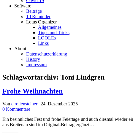
Covid-19
Software
Beiträge
TTReminder
Lotus Organizer
Allgemeines
Tipps und Tricks
LOOLEx
Links
About
Datenschutzerklärung
History
Impressum
Schlagwortarchiv:
Toni Lindgren
Frohe Weihnachten
Von
e.rottensteiner
|
24. Dezember 2025
0 Kommentare
Ein besinnliches Fest und frohe Feiertage und auch diesmal wieder e
aus Breitenau sind im Original-Beitrag ergänzt…