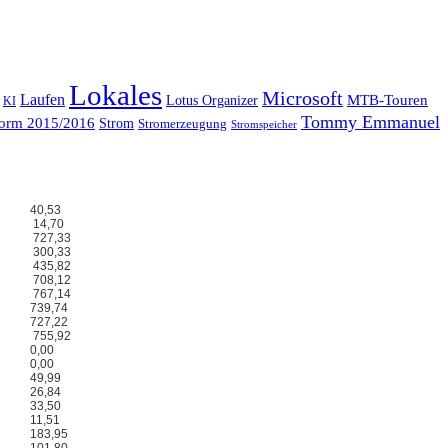
Lokales
Microsoft
Laufen
MTB-Touren
Lotus Organizer
KI
Tommy Emmanuel
form 2015/2016
Strom
Stromerzeugung
Stromspeicher
40,53
14,70
727,33
300,33
435,82
708,12
767,14
739,74
727,22
755,92
0,00
0,00
49,99
26,84
33,50
11,51
183,95
101,80