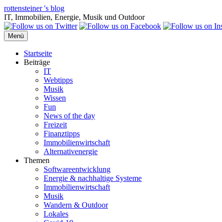
Zum
rottensteiner 's blog
Inhalt
IT, Immobilien, Energie, Musik und Outdoor
springen
Menü
Startseite
Beiträge
IT
Webtipps
Musik
Wissen
Fun
News of the day
Freizeit
Finanztipps
Immobilienwirtschaft
Alternativenergie
Themen
Softwareentwicklung
Energie & nachhaltige Systeme
Immobilienwirtschaft
Musik
Wandern & Outdoor
Lokales