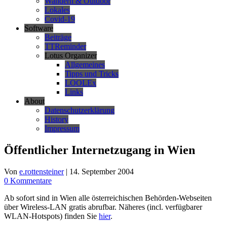
Wandern & Outdoor
Lokales
Covid-19
Software
Beiträge
TTReminder
Lotus Organizer
Allgemeines
Tipps und Tricks
LOOLEx
Links
About
Datenschutzerklärung
History
Impressum
Öffentlicher Internetzugang in Wien
Von
e.rottensteiner
|
14. September 2004
0 Kommentare
Ab sofort sind in Wien alle österreichischen Behörden-Webseiten
über Wireless-LAN gratis abrufbar. Näheres (incl. verfügbarer
WLAN-Hotspots) finden Sie
hier
.