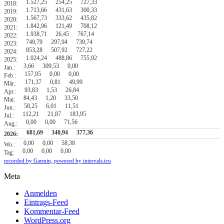
1.527,25
254,25
727,33
2018:
1.713,66
431,63
300,33
2019:
1.567,73
333,62
435,82
2020:
1.842,96
121,49
708,12
2021:
1.938,71
26,45
767,14
2022:
749,79
297,94
739,74
2023:
853,28
507,92
727,22
2024:
1.024,24
488,86
755,92
2025:
3,66
309,53
0,00
Jan.:
157,95
0,00
0,00
Feb.:
171,37
0,81
49,99
Mär.:
93,83
1,53
26,84
Apr.:
84,43
1,20
33,50
Mai:
58,25
6,01
11,51
Jun.:
112,21
21,87
183,95
Jul.:
0,00
0,00
71,56
Aug.:
681,69
340,94
377,36
2026:
0,00
0,00
58,38
Wo.:
0,00
0,00
0,00
Tag:
recorded by Garmin,
powered by intervals.icu
Meta
Anmelden
Eintrags-Feed
Kommentar-Feed
WordPress.org