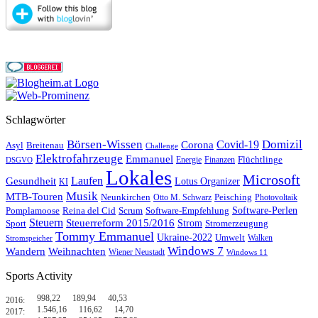
Schlagwörter
Börsen-Wissen
Domizil
Covid-19
Corona
Asyl
Breitenau
Challenge
Elektrofahrzeuge
Emmanuel
Flüchtlinge
Energie
Finanzen
DSGVO
Lokales
Microsoft
Laufen
Gesundheit
Lotus Organizer
KI
Musik
MTB-Touren
Neunkirchen
Peisching
Otto M. Schwarz
Photovoltaik
Reina del Cid
Scrum
Software-Perlen
Pomplamoose
Software-Empfehlung
Steuern
Steuerreform 2015/2016
Strom
Stromerzeugung
Sport
Tommy Emmanuel
Ukraine-2022
Umwelt
Walken
Stromspeicher
Windows 7
Wandern
Weihnachten
Wiener Neustadt
Windows 11
Sports Activity
998,22
189,94
40,53
2016:
1.546,16
116,62
14,70
2017: