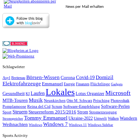
News per Mail erhalten
Schlagwörter
Börsen-Wissen
Domizil
Covid-19
Corona
Asyl
Breitenau
Elektrofahrzeuge
Emmanuel
Flüchtlinge
Energie
Finanzen
Gadgets
Lokales
Microsoft
Laufen
Gesundheit
Lotus Organizer
KI
Musik
MTB-Touren
Neunkirchen
Peisching
Otto M. Schwarz
Photovoltaik
Reina del Cid
Scrum
Software-Perlen
Pomplamoose
Software-Empfehlung
Steuern
Steuerreform 2015/2016
Strom
Stromerzeugung
Sport
Tommy Emmanuel
Wandern
Ukraine-2022
Umwelt
Walken
Stromspeicher
Windows 7
Weihnachten
Windows
Windows 11
Windows Sidebar
Sports Activity