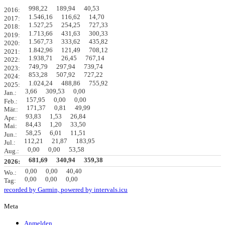
998,22
189,94
40,53
2016:
1.546,16
116,62
14,70
2017:
1.527,25
254,25
727,33
2018:
1.713,66
431,63
300,33
2019:
1.567,73
333,62
435,82
2020:
1.842,96
121,49
708,12
2021:
1.938,71
26,45
767,14
2022:
749,79
297,94
739,74
2023:
853,28
507,92
727,22
2024:
1.024,24
488,86
755,92
2025:
3,66
309,53
0,00
Jan.:
157,95
0,00
0,00
Feb.:
171,37
0,81
49,99
Mär.:
93,83
1,53
26,84
Apr.:
84,43
1,20
33,50
Mai:
58,25
6,01
11,51
Jun.:
112,21
21,87
183,95
Jul.:
0,00
0,00
53,58
Aug.:
681,69
340,94
359,38
2026:
0,00
0,00
40,40
Wo.:
0,00
0,00
0,00
Tag:
recorded by Garmin,
powered by intervals.icu
Meta
Anmelden