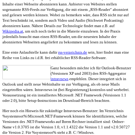
Inhalte einer Webseite abonnieren kann. Anbieter von Websites stellen
sogenannte RSS-Feeds zur Verfügung, die mit einem „RSS-Reader“ abonniert
und gelesen werden können. Wobei zu bemerken wäre, dass RSS nicht nur auf
Text beschränkt ist, sondern auch Video und Audio (Stichwort Podcasting)
abonnieren kann. Nähere Details zur Technologie findet man z.B. auf
Wikipedia.at
, um sich noch tiefer in die Materie einzulesen. In der Praxis
jedenfalls braucht man einen RSS-Reader, um die neuesten Inhalte der
abonnierten Webseiten angeliefert zu bekommen und lesen zu können.
Eine erste Anlaufstelle kann dafür
rss-verzeichnis.de
sein, hier findet man eine
Reihe von Links zu i.d.R. frei erhältlicher RSS-Reader-Software.
Ganz besonders möchte ich für Outlook-Benutzer
(Versionen XP und 2003) den RSS-Aggregator
intravnews
empfehlen. Dieser integriert sich in
Outlook und stellt neue Webinhalte so zur Verfügung, als ob neue Mails
eingetroffen wären. Intravnews ist (bei Registrierung) kostenlos und werbefrei.
Voraussetzung ist ein installiertes Microsoft .NET Framework (Versionen 1.1
oder 2.0), bitte Setup-Instructions im Download-Bereich beachten.
Hier noch ein Hinweis für zukünftige Intravnews-Benutzer: Im Verzeichnis
%systemroot%\Microsoft.NET\Framework können Sie identifizieren, welche
Versionen des .NET-Frameworks auf Ihrem Rechner installiert sind: Ordner-
Name v1.0.3705 ist die Version 1.0, v1.1.4322 die Version 1.1 und v2.0.50727
die Version 2. Für %systemroot% steht z.B. C:\Windows.