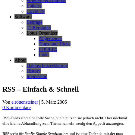
Wandern & Outdoor
Lokales
Covid-19
Software
Beiträge
TTReminder
Lotus Organizer
Allgemeines
Tipps und Tricks
LOOLEx
Links
About
Datenschutzerklärung
History
Impressum
RSS – Einfach & Schnell
Von
e.rottensteiner
|
5. März 2006
0 Kommentare
RSS-Feeds sind eine tolle Sache, viele nutzen sie jedoch nicht. Hier nochmal
eine kleine Abhandlung zum Thema, um ein wenig den Appetit anzuregen.
RSS
steht für
Really Simple Syndication
und ist eine Technik, mit der man