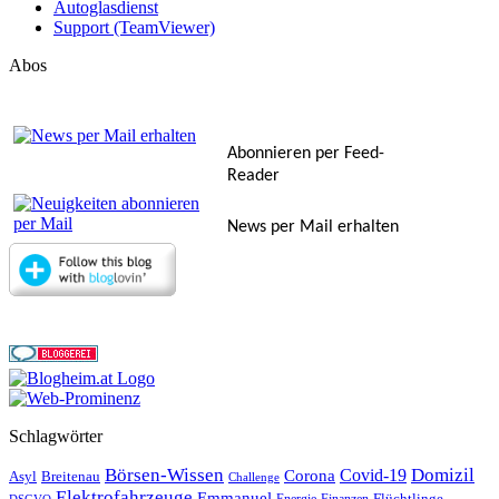
Autoglasdienst
Support (TeamViewer)
Abos
Abonnieren per Feed-
Reader
News per Mail erhalten
Schlagwörter
Börsen-Wissen
Domizil
Covid-19
Corona
Asyl
Breitenau
Challenge
Elektrofahrzeuge
Emmanuel