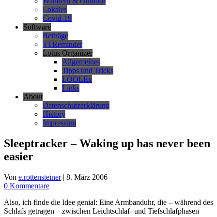
Wandern & Outdoor
Lokales
Covid-19
Software
Beiträge
TTReminder
Lotus Organizer
Allgemeines
Tipps und Tricks
LOOLEx
Links
About
Datenschutzerklärung
History
Impressum
Sleeptracker – Waking up has never been
easier
Von
e.rottensteiner
|
8. März 2006
0 Kommentare
Also, ich finde die Idee genial: Eine Armbanduhr, die – während des
Schlafs getragen – zwischen Leichtschlaf- und Tiefschlafphasen