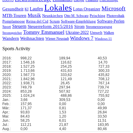
Flüchtlinge
Energie
Finanzen
DSGVO
Lokales
Microsoft
Laufen
Gesundheit
Lotus Organizer
KI
Musik
MTB-Touren
Neunkirchen
Peisching
Otto M. Schwarz
Photovoltaik
Reina del Cid
Scrum
Software-Perlen
Pomplamoose
Software-Empfehlung
Steuern
Steuerreform 2015/2016
Strom
Stromerzeugung
Sport
Tommy Emmanuel
Ukraine-2022
Umwelt
Walken
Stromspeicher
Windows 7
Wandern
Weihnachten
Wiener Neustadt
Windows 11
Sports Activity
2016:
998,22
189,94
40,53
2017:
1.546,16
116,62
14,70
2018:
1.527,25
254,25
727,33
2019:
1.713,66
431,63
300,33
2020:
1.567,73
333,62
435,82
2021:
1.842,96
121,49
708,12
2022:
1.938,71
26,45
767,14
2023:
749,79
297,94
739,74
2024:
853,28
507,92
727,22
2025:
1.024,24
488,86
755,92
Jan.:
3,66
309,53
0,00
Feb.:
157,95
0,00
0,00
Mär.:
171,37
0,81
49,99
Apr.:
93,83
1,53
26,84
Mai:
84,43
1,20
33,50
Jun.:
58,25
6,01
11,51
Jul.:
112,21
21,87
183,95
Aug.:
0,00
4,40
80,46