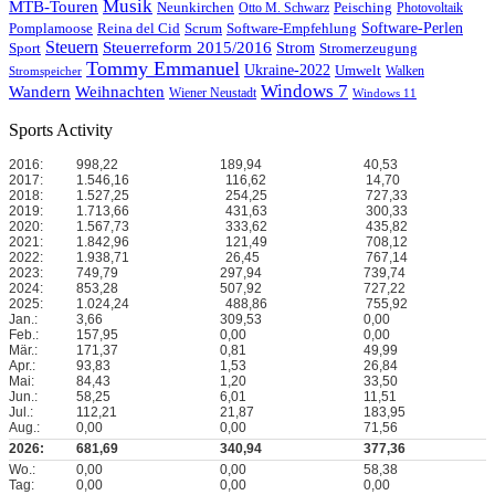
Musik
MTB-Touren
Neunkirchen
Peisching
Otto M. Schwarz
Photovoltaik
Reina del Cid
Scrum
Software-Perlen
Pomplamoose
Software-Empfehlung
Steuern
Steuerreform 2015/2016
Strom
Stromerzeugung
Sport
Tommy Emmanuel
Ukraine-2022
Umwelt
Walken
Stromspeicher
Windows 7
Wandern
Weihnachten
Wiener Neustadt
Windows 11
Sports Activity
2016:
998,22
189,94
40,53
2017:
1.546,16
116,62
14,70
2018:
1.527,25
254,25
727,33
2019:
1.713,66
431,63
300,33
2020:
1.567,73
333,62
435,82
2021:
1.842,96
121,49
708,12
2022:
1.938,71
26,45
767,14
2023:
749,79
297,94
739,74
2024:
853,28
507,92
727,22
2025:
1.024,24
488,86
755,92
Jan.:
3,66
309,53
0,00
Feb.:
157,95
0,00
0,00
Mär.:
171,37
0,81
49,99
Apr.:
93,83
1,53
26,84
Mai:
84,43
1,20
33,50
Jun.:
58,25
6,01
11,51
Jul.:
112,21
21,87
183,95
Aug.:
0,00
0,00
71,56
2026:
681,69
340,94
377,36
Wo.:
0,00
0,00
58,38
Tag:
0,00
0,00
0,00