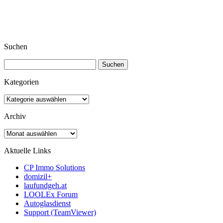
Suchen
Suchen
nach:
Kategorien
Kategorien
Archiv
Archiv
Aktuelle Links
CP Immo Solutions
domizil+
laufundgeh.at
LOOLEx Forum
Autoglasdienst
Support (TeamViewer)