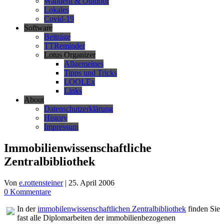
Wandern & Outdoor
Lokales
Covid-19
Software
Beiträge
TTReminder
Lotus Organizer
Allgemeines
Tipps und Tricks
LOOLEx
Links
About
Datenschutzerklärung
History
Impressum
Immobilienwissenschaftliche
Zentralbibliothek
Von
e.rottensteiner
|
25. April 2006
0 Kommentare
In der
immobilenwissenschaftlichen Zentralbibliothek
finden Sie
fast alle Diplomarbeiten der immobilienbezogenen