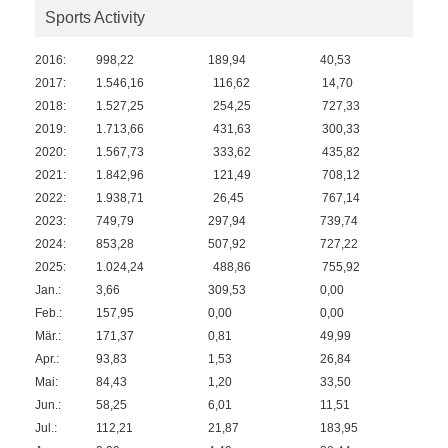
Sports Activity
2016:
998,22
189,94
40,53
2017:
1.546,16
116,62
14,70
2018:
1.527,25
254,25
727,33
2019:
1.713,66
431,63
300,33
2020:
1.567,73
333,62
435,82
2021:
1.842,96
121,49
708,12
2022:
1.938,71
26,45
767,14
2023:
749,79
297,94
739,74
2024:
853,28
507,92
727,22
2025:
1.024,24
488,86
755,92
Jan.:
3,66
309,53
0,00
Feb.:
157,95
0,00
0,00
Mär.:
171,37
0,81
49,99
Apr.:
93,83
1,53
26,84
Mai:
84,43
1,20
33,50
Jun.:
58,25
6,01
11,51
Jul.:
112,21
21,87
183,95