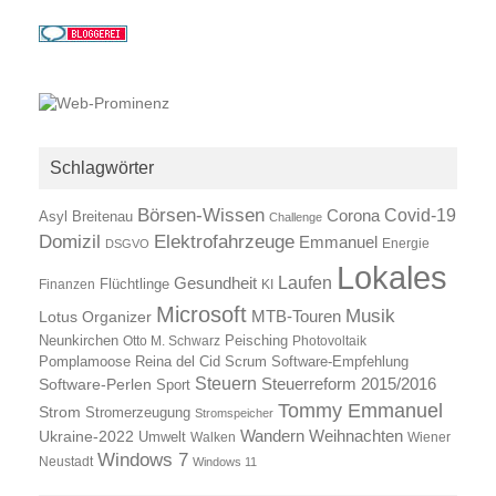
Schlagwörter
Börsen-Wissen
Covid-19
Corona
Asyl
Breitenau
Challenge
Elektrofahrzeuge
Domizil
Emmanuel
Energie
DSGVO
Lokales
Laufen
Gesundheit
Finanzen
Flüchtlinge
KI
Microsoft
Musik
Lotus Organizer
MTB-Touren
Neunkirchen
Otto M. Schwarz
Peisching
Photovoltaik
Reina del Cid
Scrum
Pomplamoose
Software-Empfehlung
Steuern
Steuerreform 2015/2016
Software-Perlen
Sport
Tommy Emmanuel
Strom
Stromerzeugung
Stromspeicher
Wandern
Ukraine-2022
Weihnachten
Umwelt
Walken
Wiener
Windows 7
Neustadt
Windows 11