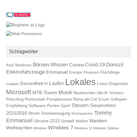
Schlagwörter
Börsen-Wissen
Domizil
Covid-19
Corona
Asyl
Breitenau
Elektrofahrzeuge
Emmanuel
Energie
Finanzen
Flüchtlinge
Lokales
Laufen
Gesundheit
Lotus Organizer
KI
Gadgets
Microsoft
Musik
MTB-Touren
Neunkirchen
Otto M. Schwarz
Reina del Cid
Scrum
Peisching
Photovoltaik
Pomplamoose
Software-
Steuern
Steuerreform
Software-Perlen
Empfehlung
Sport
Tommy
2015/2016
Strom
Stromerzeugung
Stromspeicher
Emmanuel
Wandern
Ukraine-2022
Umwelt
Walken
Windows 7
Weihnachten
Windows
Windows 11
Windows Sidebar