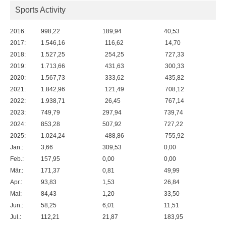
Sports Activity
2016:
998,22
189,94
40,53
2017:
1.546,16
116,62
14,70
2018:
1.527,25
254,25
727,33
2019:
1.713,66
431,63
300,33
2020:
1.567,73
333,62
435,82
2021:
1.842,96
121,49
708,12
2022:
1.938,71
26,45
767,14
2023:
749,79
297,94
739,74
2024:
853,28
507,92
727,22
2025:
1.024,24
488,86
755,92
Jan.:
3,66
309,53
0,00
Feb.:
157,95
0,00
0,00
Mär.:
171,37
0,81
49,99
Apr.:
93,83
1,53
26,84
Mai:
84,43
1,20
33,50
Jun.:
58,25
6,01
11,51
Jul.:
112,21
21,87
183,95