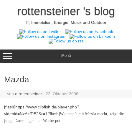
Zum
Inhalt
rottensteiner 's blog
springen
IT, Immobilien, Energie, Musik und Outdoor
Menü
Mazda
Von
e.rottensteiner
|
22. Oktober 2006
[flash]https://www.clipfish.de/player.php?
videoid=NzAzfDE2&r=1[/flash]
Wie man’s mit Mazda macht, zeigt die
junge Dame – genialer Werbespot!