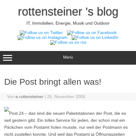
Zum
Inhalt
rottensteiner 's blog
springen
IT, Immobilien, Energie, Musik und Outdoor
Menü
Die Post bringt allen was!
Von
e.rottensteiner
|
25. November 2006
Post.24 – das sind die neuen Paketstationen der Post, die es
seit gestern gibt. Ein tolles Service für jeden, der schon mal ein
Päckchen vom Postamt holen musste, nur weil der Postmann es
nicht zustellen konnte. Und weil das Postamt ja Öffnungszeiten