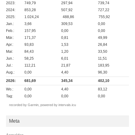
2023:
749,79
297,94
739,74
2024:
853,28
507,92
727,22
2025:
1.024,24
488,86
755,92
Jan.:
3,66
309,53
0,00
Feb.:
157,95
0,00
0,00
Mär.:
171,37
0,81
49,99
Apr.:
93,83
1,53
26,84
Mai:
84,43
1,20
33,50
Jun.:
58,25
6,01
11,51
Jul.:
112,21
21,87
183,95
Aug.:
0,00
4,40
96,30
2026:
681,69
345,34
402,10
Wo.:
0,00
4,40
83,12
Tag:
0,00
0,00
0,00
recorded by Garmin,
powered by intervals.icu
Meta