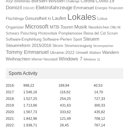
Börsen-Wissen
Covid-19
Corona
Asyl
Breitenau
Challenge
Elektrofahrzeuge
Domizil
Emmanuel
Energie
Finanzen
DSGVO
Lokales
Laufen
Gesundheit
Lotus
Flüchtlinge
KI
Microsoft
Musik
Organizer
MTB-Touren
Neunkirchen
Otto M.
Reina del Cid
Scrum
Schwarz
Peisching
Photovoltaik
Pomplamoose
Steuern
Software-Perlen
Software-Empfehlung
Sport
Steuerreform 2015/2016
Strom
Stromerzeugung
Stromspeicher
Tommy Emmanuel
Wandern
Ukraine-2022
Umwelt
Walken
Windows 7
Weihnachten
Wiener Neustadt
Windows 11
Sports Activity
2016:
998,22
189,94
40,53
2017:
1.546,16
116,62
14,70
2018:
1.527,25
254,25
727,33
2019:
1.713,66
431,63
300,33
2020:
1.567,73
333,62
435,82
2021:
1.842,96
121,49
708,12
2022:
1.938,71
26,45
767,14