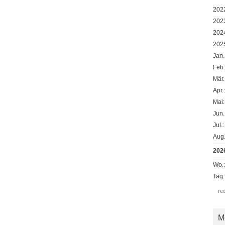
202
202
202
202
Jan.
Feb.
Mär.
Apr.
Mai:
Jun.
Jul.:
Aug.
202
Wo.
Tag:
re
M