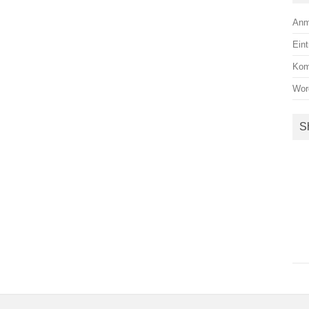
Anm
Ein
Kom
Wor
S