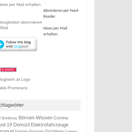
Abonnieren per Feed-
Reader
News per Mail
erhalten
chlagwörter
Börsen-Wissen
Corona
l
Breitenau
Elektrofahrzeuge
Domizil
vid-19
manuel
Energie
Finanzen
Flüchtlinge
Gadgets