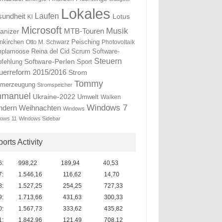
Lokales
Laufen
undheit
Lotus
KI
Microsoft
Musik
anizer
MTB-Touren
nkirchen
Otto M. Schwarz
Peisching
Photovoltaik
Reina del Cid
Scrum
plamoose
Software-
Steuern
Software-Perlen
fehlung
Sport
uerreform 2015/2016
Strom
Tommy
omerzeugung
Stromspeicher
manuel
Ukraine-2022
Umwelt
Walken
Windows 7
ndern
Weihnachten
Windows
ows 11
Windows Sidebar
orts Activity
6:
998,22
189,94
40,53
7:
1.546,16
116,62
14,70
8:
1.527,25
254,25
727,33
9:
1.713,66
431,63
300,33
0:
1.567,73
333,62
435,82
1:
1.842,96
121,49
708,12