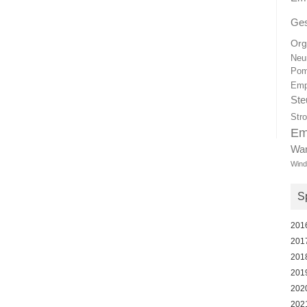
Ges
Org
Neu
Pom
Emp
Ste
Str
Em
Wa
Wind
Sp
201
201
201
201
202
202