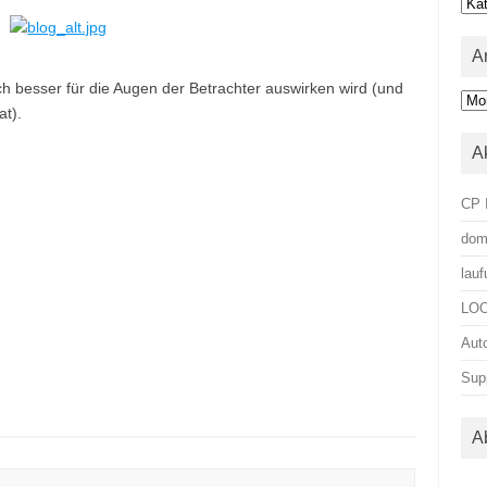
Kat
A
ich besser für die Augen der Betrachter auswirken wird (und
Arc
at).
A
CP 
dom
lau
LOO
Aut
Sup
A