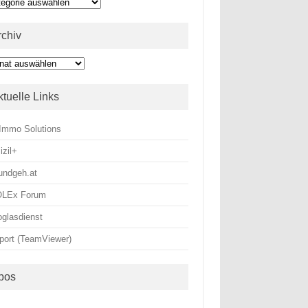
egorien
rchiv
hiv
ktuelle Links
Immo Solutions
izil+
fundgeh.at
LEx Forum
oglasdienst
port (TeamViewer)
bos