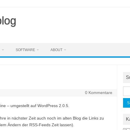
blog
N
SOFTWARE
ABOUT
S
Suc
0 Kommentare
nac
line – umgestellt auf WordPress 2.0.5.
ühre in nächster Zeit auch noch im alten Blog die Links zu
K
t dem Ändern der RSS-Feeds Zeit lassen).