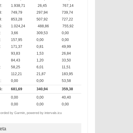
2:
1.938,71
26,45
767,14
3:
749,79
297,94
739,74
4:
853,28
507,92
727,22
5:
1.024,24
488,86
755,92
:
3,66
309,53
0,00
:
157,95
0,00
0,00
:
171,37
0,81
49,99
:
93,83
1,53
26,84
84,43
1,20
33,50
:
58,25
6,01
11,51
112,21
21,87
183,95
:
0,00
0,00
53,58
6:
681,69
340,94
359,38
:
0,00
0,00
40,40
0,00
0,00
0,00
corded by Garmin,
powered by intervals.icu
eta