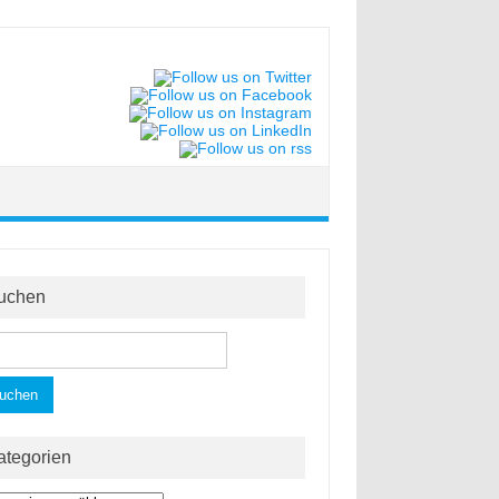
uchen
hen
h:
ategorien