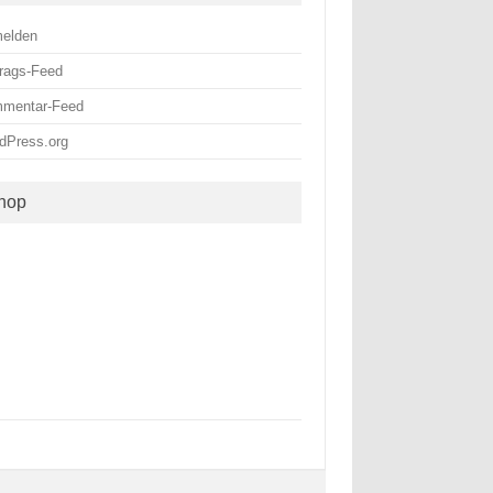
elden
trags-Feed
mentar-Feed
dPress.org
hop