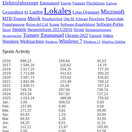
Elektrofahrzeuge
Emmanuel
Flüchtlinge
Energie
Finanzen
Gadgets
Lokales
Microsoft
Laufen
Gesundheit
Lotus Organizer
KI
Musik
MTB-Touren
Neunkirchen
Peisching
Otto M. Schwarz
Photovoltaik
Reina del Cid
Scrum
Software-Perlen
Pomplamoose
Software-Empfehlung
Steuern
Steuerreform 2015/2016
Strom
Stromerzeugung
Sport
Tommy Emmanuel
Ukraine-2022
Umwelt
Walken
Stromspeicher
Windows 7
Wandern
Weihnachten
Windows
Windows 11
Windows Sidebar
Sports Activity
2016:
998,22
189,94
40,53
2017:
1.546,16
116,62
14,70
2018:
1.527,25
254,25
727,33
2019:
1.713,66
431,63
300,33
2020:
1.567,73
333,62
435,82
2021:
1.842,96
121,49
708,12
2022:
1.938,71
26,45
767,14
2023:
749,79
297,94
739,74
2024:
853,28
507,92
727,22
2025:
1.024,24
488,86
755,92
Jan.:
3,66
309,53
0,00
Feb.:
157,95
0,00
0,00
Mär.:
171,37
0,81
49,99
Apr.:
93,83
1,53
26,84
Mai:
84,43
1,20
33,50
Jun.:
58,25
6,01
11,51
Jul.:
112,21
21,87
183,95
Aug.:
0,00
0,00
53,58