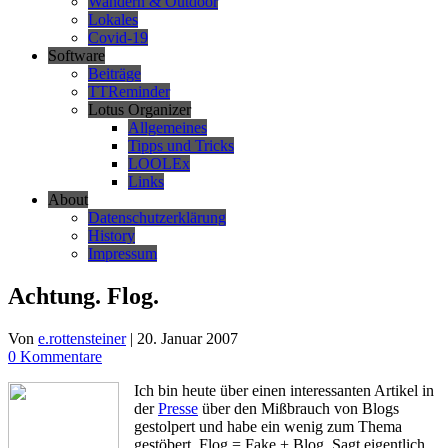
Wandern & Outdoor
Lokales
Covid-19
Software
Beiträge
TTReminder
Lotus Organizer
Allgemeines
Tipps und Tricks
LOOLEx
Links
About
Datenschutzerklärung
History
Impressum
Achtung. Flog.
Von
e.rottensteiner
|
20. Januar 2007
0 Kommentare
Ich bin heute über einen interessanten Artikel in
der
Presse
über den Mißbrauch von Blogs
gestolpert und habe ein wenig zum Thema
gestöbert. Flog = Fake + Blog. Sagt eigentlich