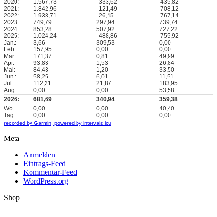
2020:
1.567,73
333,62
435,82
2021:
1.842,96
121,49
708,12
2022:
1.938,71
26,45
767,14
2023:
749,79
297,94
739,74
2024:
853,28
507,92
727,22
2025:
1.024,24
488,86
755,92
Jan.:
3,66
309,53
0,00
Feb.:
157,95
0,00
0,00
Mär.:
171,37
0,81
49,99
Apr.:
93,83
1,53
26,84
Mai:
84,43
1,20
33,50
Jun.:
58,25
6,01
11,51
Jul.:
112,21
21,87
183,95
Aug.:
0,00
0,00
53,58
2026:
681,69
340,94
359,38
Wo.:
0,00
0,00
40,40
Tag:
0,00
0,00
0,00
recorded by Garmin,
powered by intervals.icu
Meta
Anmelden
Eintrags-Feed
Kommentar-Feed
WordPress.org
Shop