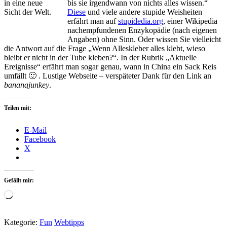
bis sie irgendwann von nichts alles wissen.“
Diese
und viele andere stupide Weisheiten
erfährt man auf
stupidedia.org
, einer Wikipedia
nachempfundenen Enzykopädie (nach eigenen
Angaben) ohne Sinn. Oder wissen Sie vielleicht
die Antwort auf die Frage „Wenn Alleskleber alles klebt, wieso
bleibt er nicht in der Tube kleben?“. In der Rubrik „Aktuelle
Ereignisse“ erfährt man sogar genau, wann in China ein Sack Reis
umfällt 🙂 . Lustige Webseite – verspäteter Dank für den Link an
bananajunkey
.
Teilen mit:
E-Mail
Facebook
X
Gefällt mir:
Wird
geladen …
Kategorie:
Fun
Webtipps