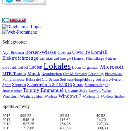
Schlagwörter
Börsen-Wissen
Domizil
Covid-19
Corona
Asyl
Breitenau
Elektrofahrzeuge
Emmanuel
Flüchtlinge
Energie
Finanzen
Gadgets
Lokales
Microsoft
Laufen
Gesundheit
Lotus Organizer
KI
Musik
MTB-Touren
Neunkirchen
Peisching
Otto M. Schwarz
Photovoltaik
Reina del Cid
Scrum
Software-Perlen
Pomplamoose
Software-Empfehlung
Steuern
Steuerreform 2015/2016
Strom
Stromerzeugung
Sport
Tommy Emmanuel
Ukraine-2022
Umwelt
Walken
Stromspeicher
Windows 7
Wandern
Weihnachten
Windows
Windows 11
Windows Sidebar
Sports Activity
2016:
998,22
189,94
40,53
2017:
1.546,16
116,62
14,70
2018:
1.527,25
254,25
727,33
2019:
1.713,66
431,63
300,33