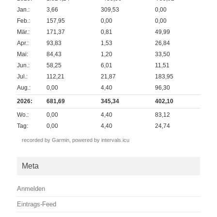
Jan.:
3,66
309,53
0,00
Feb.:
157,95
0,00
0,00
Mär.:
171,37
0,81
49,99
Apr.:
93,83
1,53
26,84
Mai:
84,43
1,20
33,50
Jun.:
58,25
6,01
11,51
Jul.:
112,21
21,87
183,95
Aug.:
0,00
4,40
96,30
2026:
681,69
345,34
402,10
Wo.:
0,00
4,40
83,12
Tag:
0,00
4,40
24,74
recorded by Garmin,
powered by intervals.icu
Meta
Anmelden
Eintrags-Feed