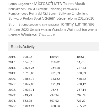
Microsoft
Musik
Lotus Organizer
MTB-Touren
Neunkirchen
Otto M. Schwarz
Peisching
Photovoltaik
Reina del Cid
Scrum
Pomplamoose
Software-Empfehlung
Steuern
Steuerreform 2015/2016
Software-Perlen
Sport
Tommy Emmanuel
Strom
Stromerzeugung
Stromspeicher
Wandern
Ukraine-2022
Weihnachten
Umwelt
Walken
Wiener
Windows 7
Neustadt
Windows 11
Sports Activity
2016:
998,22
189,94
40,53
2017:
1.546,16
116,62
14,70
2018:
1.527,25
254,25
727,33
2019:
1.713,66
431,63
300,33
2020:
1.567,73
333,62
435,82
2021:
1.842,96
121,49
708,12
2022:
1.938,71
26,45
767,14
2023:
749,79
297,94
739,74
2024:
853,28
507,92
727,22
2025:
1.024,24
488,86
755,92