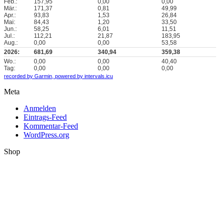
Feb.:
157,95
0,00
0,00
Mär.:
171,37
0,81
49,99
Apr.:
93,83
1,53
26,84
Mai:
84,43
1,20
33,50
Jun.:
58,25
6,01
11,51
Jul.:
112,21
21,87
183,95
Aug.:
0,00
0,00
53,58
2026:
681,69
340,94
359,38
Wo.:
0,00
0,00
40,40
Tag:
0,00
0,00
0,00
recorded by Garmin,
powered by intervals.icu
Meta
Anmelden
Eintrags-Feed
Kommentar-Feed
WordPress.org
Shop