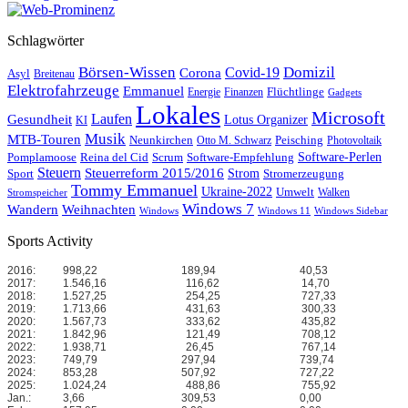
Schlagwörter
Börsen-Wissen
Domizil
Covid-19
Corona
Asyl
Breitenau
Elektrofahrzeuge
Emmanuel
Flüchtlinge
Energie
Finanzen
Gadgets
Lokales
Microsoft
Laufen
Gesundheit
Lotus Organizer
KI
Musik
MTB-Touren
Neunkirchen
Peisching
Otto M. Schwarz
Photovoltaik
Reina del Cid
Scrum
Software-Perlen
Pomplamoose
Software-Empfehlung
Steuern
Steuerreform 2015/2016
Strom
Stromerzeugung
Sport
Tommy Emmanuel
Ukraine-2022
Umwelt
Walken
Stromspeicher
Windows 7
Wandern
Weihnachten
Windows
Windows 11
Windows Sidebar
Sports Activity
2016:
998,22
189,94
40,53
2017:
1.546,16
116,62
14,70
2018:
1.527,25
254,25
727,33
2019:
1.713,66
431,63
300,33
2020:
1.567,73
333,62
435,82
2021:
1.842,96
121,49
708,12
2022:
1.938,71
26,45
767,14
2023:
749,79
297,94
739,74
2024:
853,28
507,92
727,22
2025:
1.024,24
488,86
755,92
Jan.:
3,66
309,53
0,00