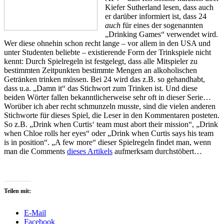
Kiefer Sutherland lesen, dass auch
er darüber informiert ist, dass 24
auch
für eines der sogenannten
„Drinking Games“ verwendet wird.
Wer diese ohnehin schon recht lange – vor allem in den USA und
unter Studenten beliebte – existierende Form der Trinkspiele nicht
kennt: Durch Spielregeln ist festgelegt, dass alle Mitspieler zu
bestimmten Zeitpunkten bestimmte Mengen an alkoholischen
Getränken trinken müssen. Bei 24 wird das z.B. so gehandhabt,
dass u.a. „Damn it“ das Stichwort zum Trinken ist. Und diese
beiden Wörter fallen bekanntlicherweise sehr oft in dieser Serie…
Worüber ich aber recht schmunzeln musste, sind die vielen anderen
Stichworte für dieses Spiel, die Leser in den Kommentaren posteten.
So z.B. „Drink when Curtis‘ team must abort their mission“, „Drink
when Chloe rolls her eyes“ oder „Drink when Curtis says his team
is in position“. „A few more“ dieser Spielregeln findet man, wenn
man die Comments
dieses Artikels
aufmerksam durchstöbert…
Teilen mit:
E-Mail
Facebook