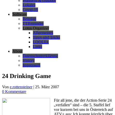
Wandern & Outdoor
Lokales
Covid-19
Software
Beiträge
TTReminder
Lotus Organizer
Allgemeines
Tipps und Tricks
LOOLEx
Links
About
Datenschutzerklärung
History
Impressum
24 Drinking Game
Von
e.rottensteiner
|
25. März 2007
0 Kommentare
Für all jene, die der Action-Serie 24
„verfallen“ sind – die 5. Staffel lief
vor kurzem bei uns in Österreich auf
ATV+ aus: Ich konnte kürzlich über