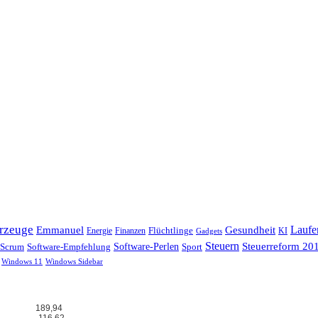
hrzeuge
Laufe
Emmanuel
Gesundheit
Flüchtlinge
Energie
Finanzen
KI
Gadgets
Steuern
Steuerreform 20
Scrum
Software-Perlen
Software-Empfehlung
Sport
Windows 11
Windows Sidebar
189,94
116,62