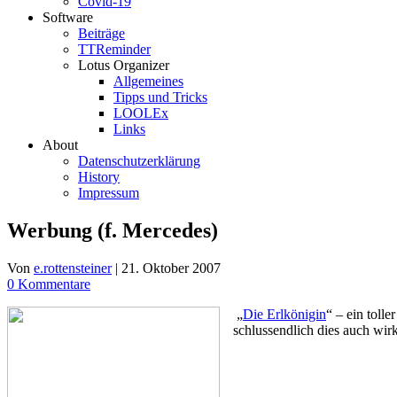
Covid-19
Software
Beiträge
TTReminder
Lotus Organizer
Allgemeines
Tipps und Tricks
LOOLEx
Links
About
Datenschutzerklärung
History
Impressum
Werbung (f. Mercedes)
Von
e.rottensteiner
|
21. Oktober 2007
0 Kommentare
„
Die Erlkönigin
“ – ein toll
schlussendlich dies auch wir