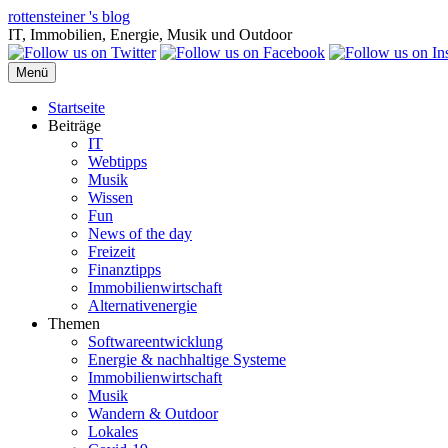
Zum
rottensteiner 's blog
Inhalt
IT, Immobilien, Energie, Musik und Outdoor
springen
Menü
Startseite
Beiträge
IT
Webtipps
Musik
Wissen
Fun
News of the day
Freizeit
Finanztipps
Immobilienwirtschaft
Alternativenergie
Themen
Softwareentwicklung
Energie & nachhaltige Systeme
Immobilienwirtschaft
Musik
Wandern & Outdoor
Lokales