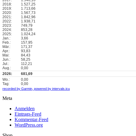
2018:
1.527,25
2019:
1.713,66
2020:
1.567,73
2021:
1.842,96
2022:
1.938,71
2023:
749,79
2024:
853,28
2025:
1.024,24
Jan.:
3,66
Feb.:
157,95
Mär.:
171,37
Apr.:
93,83
Mai:
84,43
Jun.:
58,25
Jul.:
112,21
Aug.:
0,00
2026:
681,69
Wo.:
0,00
Tag:
0,00
recorded by Garmin,
powered by intervals.icu
Meta
Anmelden
Eintrags-Feed
Kommentar-Feed
WordPress.org
Shop