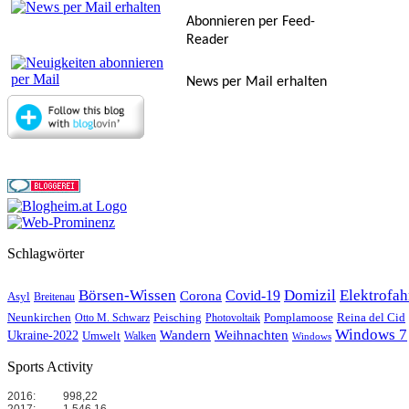
Abonnieren per Feed-
Reader
News per Mail erhalten
Schlagwörter
Börsen-Wissen
Domizil
Elektrofa
Covid-19
Corona
Asyl
Breitenau
Reina del Cid
Neunkirchen
Peisching
Pomplamoose
Otto M. Schwarz
Photovoltaik
Windows 7
Wandern
Weihnachten
Ukraine-2022
Umwelt
Walken
Windows
Sports Activity
2016:
998,22
2017:
1.546,16