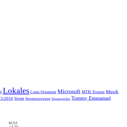
Lokales
Microsoft
Musik
n
MTB-Touren
Lotus Organizer
Tommy Emmanuel
15/2016
Strom
Stromerzeugung
Stromspeicher
40,53
14,70