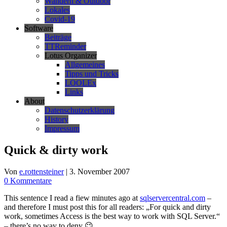
Wandern & Outdoor
Lokales
Covid-19
Software
Beiträge
TTReminder
Lotus Organizer
Allgemeines
Tipps und Tricks
LOOLEx
Links
About
Datenschutzerklärung
History
Impressum
Quick & dirty work
Von
e.rottensteiner
|
3. November 2007
0 Kommentare
This sentence I read a fiew minutes ago at
sqlservercentral.com
–
and therefore I must post this for all readers: „For quick and dirty
work, sometimes Access is the best way to work with SQL Server.“
– there’s no way to deny 😉