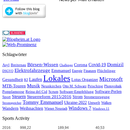
News per Mail erhalten
Schlagwörter
Börsen-Wissen
Domizil
Covid-19
Corona
Asyl
Breitenau
Challenge
Elektrofahrzeuge
Emmanuel
Flüchtlinge
Energie
Finanzen
DSGVO
Lokales
Microsoft
Laufen
Gesundheit
Lotus Organizer
KI
Musik
MTB-Touren
Neunkirchen
Peisching
Otto M. Schwarz
Photovoltaik
Reina del Cid
Scrum
Software-Perlen
Pomplamoose
Software-Empfehlung
Steuern
Steuerreform 2015/2016
Strom
Stromerzeugung
Sport
Tommy Emmanuel
Ukraine-2022
Umwelt
Walken
Stromspeicher
Windows 7
Wandern
Weihnachten
Wiener Neustadt
Windows 11
Sports Activity
2016:
998,22
189,94
40,53