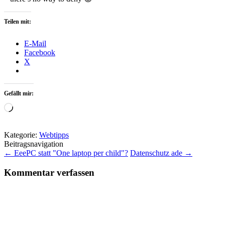
Teilen mit:
E-Mail
Facebook
X
Gefällt mir:
Wird
geladen …
Kategorie:
Webtipps
Beitragsnavigation
←
EeePC statt "One laptop per child"?
Datenschutz ade
→
Kommentar verfassen