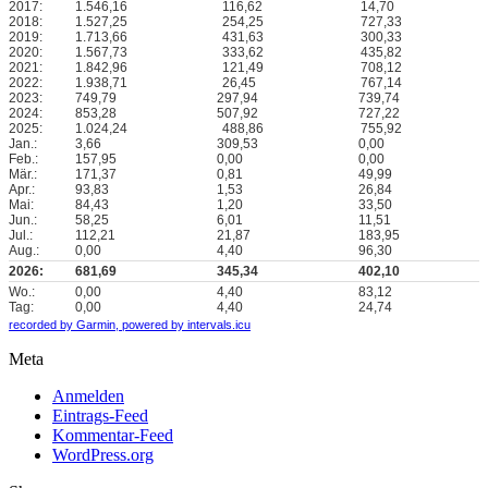
2017:
1.546,16
116,62
14,70
2018:
1.527,25
254,25
727,33
2019:
1.713,66
431,63
300,33
2020:
1.567,73
333,62
435,82
2021:
1.842,96
121,49
708,12
2022:
1.938,71
26,45
767,14
2023:
749,79
297,94
739,74
2024:
853,28
507,92
727,22
2025:
1.024,24
488,86
755,92
Jan.:
3,66
309,53
0,00
Feb.:
157,95
0,00
0,00
Mär.:
171,37
0,81
49,99
Apr.:
93,83
1,53
26,84
Mai:
84,43
1,20
33,50
Jun.:
58,25
6,01
11,51
Jul.:
112,21
21,87
183,95
Aug.:
0,00
4,40
96,30
2026:
681,69
345,34
402,10
Wo.:
0,00
4,40
83,12
Tag:
0,00
4,40
24,74
recorded by Garmin,
powered by intervals.icu
Meta
Anmelden
Eintrags-Feed
Kommentar-Feed
WordPress.org