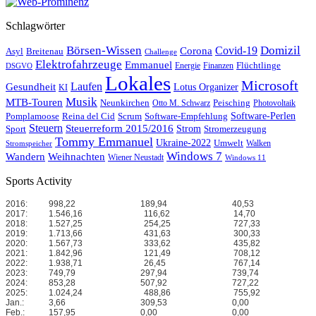
Schlagwörter
Börsen-Wissen
Domizil
Covid-19
Corona
Asyl
Breitenau
Challenge
Elektrofahrzeuge
Emmanuel
Flüchtlinge
Energie
Finanzen
DSGVO
Lokales
Microsoft
Laufen
Gesundheit
Lotus Organizer
KI
Musik
MTB-Touren
Neunkirchen
Peisching
Otto M. Schwarz
Photovoltaik
Reina del Cid
Scrum
Software-Perlen
Pomplamoose
Software-Empfehlung
Steuern
Steuerreform 2015/2016
Strom
Stromerzeugung
Sport
Tommy Emmanuel
Ukraine-2022
Umwelt
Walken
Stromspeicher
Windows 7
Wandern
Weihnachten
Wiener Neustadt
Windows 11
Sports Activity
2016:
998,22
189,94
40,53
2017:
1.546,16
116,62
14,70
2018:
1.527,25
254,25
727,33
2019:
1.713,66
431,63
300,33
2020:
1.567,73
333,62
435,82
2021:
1.842,96
121,49
708,12
2022:
1.938,71
26,45
767,14
2023:
749,79
297,94
739,74
2024:
853,28
507,92
727,22
2025:
1.024,24
488,86
755,92
Jan.:
3,66
309,53
0,00
Feb.:
157,95
0,00
0,00