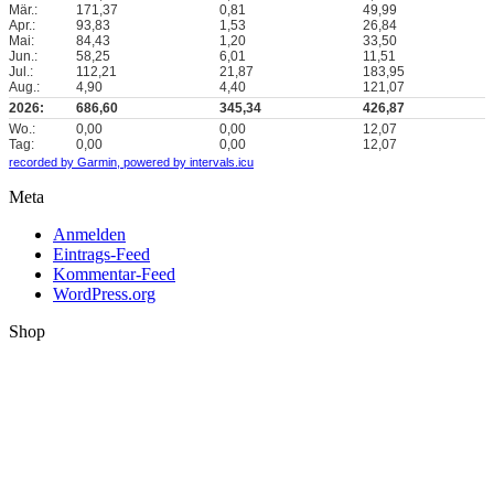
Mär.:
171,37
0,81
49,99
Apr.:
93,83
1,53
26,84
Mai:
84,43
1,20
33,50
Jun.:
58,25
6,01
11,51
Jul.:
112,21
21,87
183,95
Aug.:
4,90
4,40
121,07
2026:
686,60
345,34
426,87
Wo.:
0,00
0,00
12,07
Tag:
0,00
0,00
12,07
recorded by Garmin,
powered by intervals.icu
Meta
Anmelden
Eintrags-Feed
Kommentar-Feed
WordPress.org
Shop