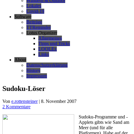
Wandern & Outdoor
Lokales
Covid-19
Software
Beiträge
TTReminder
Lotus Organizer
Allgemeines
Tipps und Tricks
LOOLEx
Links
About
Datenschutzerklärung
History
Impressum
Sudoku-Löser
Von
e.rottensteiner
|
8. November 2007
2 Kommentare
Sudoku-Programme und -
Applets gibts wie Sand am
Meer (und für alle
Platformen). Habe auf der