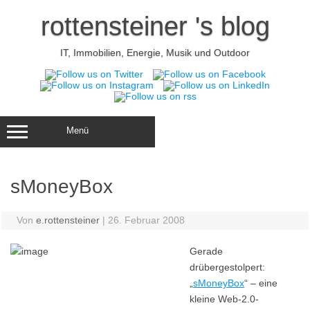
Zum
Inhalt
rottensteiner 's blog
springen
IT, Immobilien, Energie, Musik und Outdoor
Menü
sMoneyBox
Von
e.rottensteiner
|
26. Februar 2008
Gerade
drübergestolpert:
„
sMoneyBox
“ – eine
kleine Web-2.0-