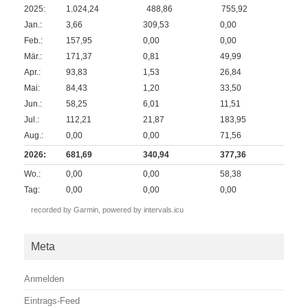
2025:
1.024,24
488,86
755,92
Jan.:
3,66
309,53
0,00
Feb.:
157,95
0,00
0,00
Mär.:
171,37
0,81
49,99
Apr.:
93,83
1,53
26,84
Mai:
84,43
1,20
33,50
Jun.:
58,25
6,01
11,51
Jul.:
112,21
21,87
183,95
Aug.:
0,00
0,00
71,56
2026:
681,69
340,94
377,36
Wo.:
0,00
0,00
58,38
Tag:
0,00
0,00
0,00
recorded by Garmin,
powered by intervals.icu
Meta
Anmelden
Eintrags-Feed