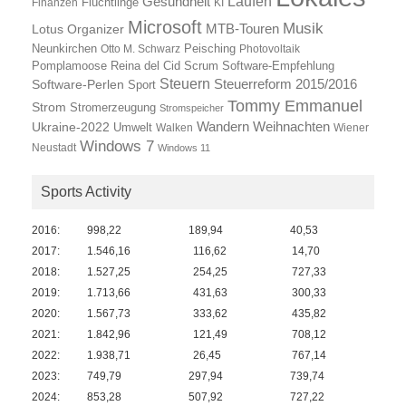
Laufen
Gesundheit
Finanzen
Flüchtlinge
KI
Microsoft
Musik
Lotus Organizer
MTB-Touren
Neunkirchen
Otto M. Schwarz
Peisching
Photovoltaik
Reina del Cid
Scrum
Pomplamoose
Software-Empfehlung
Steuern
Steuerreform 2015/2016
Software-Perlen
Sport
Tommy Emmanuel
Strom
Stromerzeugung
Stromspeicher
Wandern
Ukraine-2022
Weihnachten
Umwelt
Walken
Wiener
Windows 7
Neustadt
Windows 11
Sports Activity
2016:
998,22
189,94
40,53
2017:
1.546,16
116,62
14,70
2018:
1.527,25
254,25
727,33
2019:
1.713,66
431,63
300,33
2020:
1.567,73
333,62
435,82
2021:
1.842,96
121,49
708,12
2022:
1.938,71
26,45
767,14
2023:
749,79
297,94
739,74
2024:
853,28
507,92
727,22