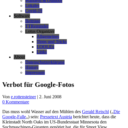
Wandern & Outdoor
Lokales
Covid-19
Software
Beiträge
TTReminder
Lotus Organizer
Allgemeines
Tipps und Tricks
LOOLEx
Links
About
Datenschutzerklärung
History
Impressum
Verbot für Google-Fotos
Von
e.rottensteiner
|
2. Juni 2008
0 Kommentare
Das muss wohl Wasser auf den Mühlen des
Gerald Reischl
(„
Die
Google-Falle
„) sein:
Pressetext Austria
berichtet heute, dass die
Kleinstadt North Oaks im US-Bundesstaat Minnesota den
Suchmaschinen-Giganten genötigt hat, die für Street View