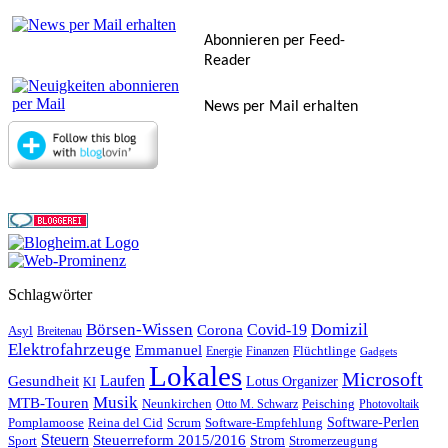
Abonnieren per Feed-
Reader
News per Mail erhalten
Schlagwörter
Börsen-Wissen
Domizil
Covid-19
Corona
Asyl
Breitenau
Elektrofahrzeuge
Emmanuel
Flüchtlinge
Energie
Finanzen
Gadgets
Lokales
Microsoft
Laufen
Gesundheit
Lotus Organizer
KI
Musik
MTB-Touren
Neunkirchen
Peisching
Otto M. Schwarz
Photovoltaik
Reina del Cid
Scrum
Software-Perlen
Pomplamoose
Software-Empfehlung
Steuern
Steuerreform 2015/2016
Strom
Stromerzeugung
Sport