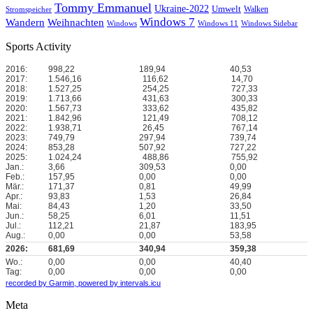
Tommy Emmanuel
Ukraine-2022
Umwelt
Walken
Stromspeicher
Windows 7
Wandern
Weihnachten
Windows
Windows 11
Windows Sidebar
Sports Activity
2016:
998,22
189,94
40,53
2017:
1.546,16
116,62
14,70
2018:
1.527,25
254,25
727,33
2019:
1.713,66
431,63
300,33
2020:
1.567,73
333,62
435,82
2021:
1.842,96
121,49
708,12
2022:
1.938,71
26,45
767,14
2023:
749,79
297,94
739,74
2024:
853,28
507,92
727,22
2025:
1.024,24
488,86
755,92
Jan.:
3,66
309,53
0,00
Feb.:
157,95
0,00
0,00
Mär.:
171,37
0,81
49,99
Apr.:
93,83
1,53
26,84
Mai:
84,43
1,20
33,50
Jun.:
58,25
6,01
11,51
Jul.:
112,21
21,87
183,95
Aug.:
0,00
0,00
53,58
2026:
681,69
340,94
359,38
Wo.:
0,00
0,00
40,40
Tag:
0,00
0,00
0,00
recorded by Garmin,
powered by intervals.icu
Meta