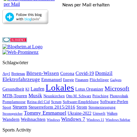
News per Mail erhalten
Schlagwörter
Börsen-Wissen
Domizil
Covid-19
Corona
Asyl
Breitenau
Elektrofahrzeuge
Emmanuel
Flüchtlinge
Energie
Finanzen
Gadgets
Lokales
Microsoft
Laufen
Gesundheit
Lotus Organizer
KI
Musik
MTB-Touren
Neunkirchen
Peisching
Otto M. Schwarz
Photovoltaik
Reina del Cid
Scrum
Software-Perlen
Pomplamoose
Software-Empfehlung
Steuern
Steuerreform 2015/2016
Strom
Stromerzeugung
Sport
Tommy Emmanuel
Ukraine-2022
Umwelt
Walken
Stromspeicher
Windows 7
Wandern
Weihnachten
Windows
Windows 11
Windows Sidebar
Sports Activity