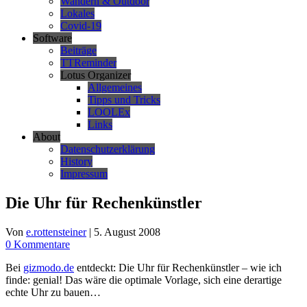
Wandern & Outdoor
Lokales
Covid-19
Software
Beiträge
TTReminder
Lotus Organizer
Allgemeines
Tipps und Tricks
LOOLEx
Links
About
Datenschutzerklärung
History
Impressum
Die Uhr für Rechenkünstler
Von
e.rottensteiner
|
5. August 2008
0 Kommentare
Bei
gizmodo.de
entdeckt: Die Uhr für Rechenkünstler – wie ich
finde: genial! Das wäre die optimale Vorlage, sich eine derartige
echte Uhr zu bauen…