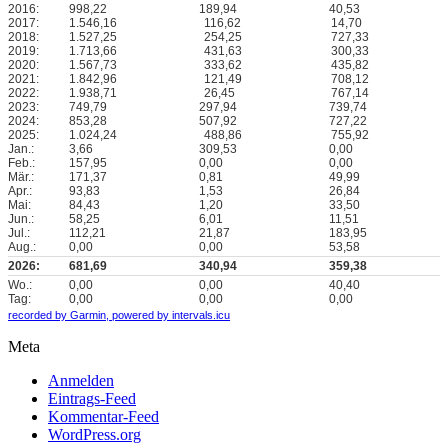
2016:
998,22
189,94
40,53
2017:
1.546,16
116,62
14,70
2018:
1.527,25
254,25
727,33
2019:
1.713,66
431,63
300,33
2020:
1.567,73
333,62
435,82
2021:
1.842,96
121,49
708,12
2022:
1.938,71
26,45
767,14
2023:
749,79
297,94
739,74
2024:
853,28
507,92
727,22
2025:
1.024,24
488,86
755,92
Jan.:
3,66
309,53
0,00
Feb.:
157,95
0,00
0,00
Mär.:
171,37
0,81
49,99
Apr.:
93,83
1,53
26,84
Mai:
84,43
1,20
33,50
Jun.:
58,25
6,01
11,51
Jul.:
112,21
21,87
183,95
Aug.:
0,00
0,00
53,58
2026:
681,69
340,94
359,38
Wo.:
0,00
0,00
40,40
Tag:
0,00
0,00
0,00
recorded by Garmin,
powered by intervals.icu
Meta
Anmelden
Eintrags-Feed
Kommentar-Feed
WordPress.org