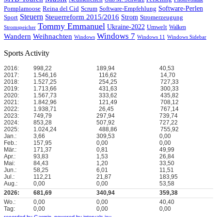
Reina del Cid
Scrum
Software-Perlen
Pomplamoose
Software-Empfehlung
Steuern
Steuerreform 2015/2016
Strom
Stromerzeugung
Sport
Tommy Emmanuel
Ukraine-2022
Umwelt
Walken
Stromspeicher
Windows 7
Wandern
Weihnachten
Windows
Windows 11
Windows Sidebar
Sports Activity
2016:
998,22
189,94
40,53
2017:
1.546,16
116,62
14,70
2018:
1.527,25
254,25
727,33
2019:
1.713,66
431,63
300,33
2020:
1.567,73
333,62
435,82
2021:
1.842,96
121,49
708,12
2022:
1.938,71
26,45
767,14
2023:
749,79
297,94
739,74
2024:
853,28
507,92
727,22
2025:
1.024,24
488,86
755,92
Jan.:
3,66
309,53
0,00
Feb.:
157,95
0,00
0,00
Mär.:
171,37
0,81
49,99
Apr.:
93,83
1,53
26,84
Mai:
84,43
1,20
33,50
Jun.:
58,25
6,01
11,51
Jul.:
112,21
21,87
183,95
Aug.:
0,00
0,00
53,58
2026:
681,69
340,94
359,38
Wo.:
0,00
0,00
40,40
Tag:
0,00
0,00
0,00
recorded by Garmin,
powered by intervals.icu