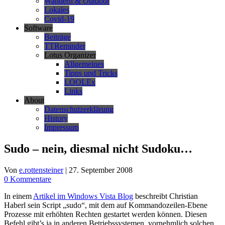
Wandern & Outdoor
Lokales
Covid-19
Software
Beiträge
TTReminder
Lotus Organizer
Allgemeines
Tipps und Tricks
LOOLEx
Links
About
Datenschutzerklärung
History
Impressum
Sudo – nein, diesmal nicht Sudoku…
Von
e.rottensteiner
|
27. September 2008
0 Kommentare
In einem
Artikel im Windows Vista Blog
beschreibt Christian
Haberl sein Script „sudo“, mit dem auf Kommandozeilen-Ebene
Prozesse mit erhöhten Rechten gestartet werden können. Diesen
Befehl gibt’s ja in anderen Betriebssystemen, vornehmlich solchen,