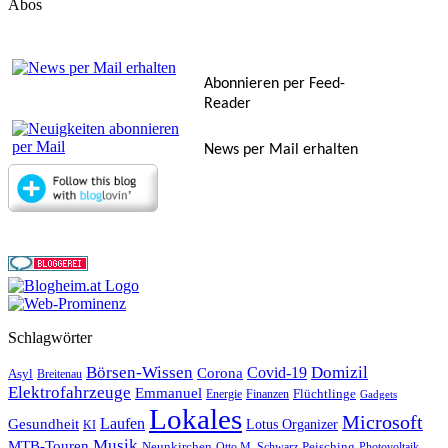
Abos
Abonnieren per Feed-
Reader
News per Mail erhalten
Schlagwörter
Börsen-Wissen
Domizil
Covid-19
Corona
Asyl
Breitenau
Elektrofahrzeuge
Emmanuel
Flüchtlinge
Energie
Finanzen
Gadgets
Lokales
Microsoft
Laufen
Gesundheit
Lotus Organizer
KI
Musik
MTB-Touren
Neunkirchen
Peisching
Otto M. Schwarz
Photovoltaik