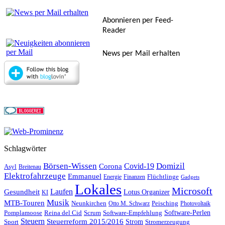
Abonnieren per Feed-
Reader
News per Mail erhalten
Schlagwörter
Börsen-Wissen
Domizil
Covid-19
Corona
Asyl
Breitenau
Elektrofahrzeuge
Emmanuel
Flüchtlinge
Energie
Finanzen
Gadgets
Lokales
Microsoft
Laufen
Gesundheit
Lotus Organizer
KI
Musik
MTB-Touren
Neunkirchen
Peisching
Otto M. Schwarz
Photovoltaik
Reina del Cid
Scrum
Software-Perlen
Pomplamoose
Software-Empfehlung
Steuern
Steuerreform 2015/2016
Strom
Stromerzeugung
Sport