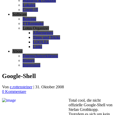
Wandern & Outdoor
Lokales
Covid-19
Software
Beiträge
TTReminder
Lotus Organizer
Allgemeines
Tipps und Tricks
LOOLEx
Links
About
Datenschutzerklärung
History
Impressum
Google-Shell
Von
e.rottensteiner
|
31. Oktober 2008
0 Kommentare
Total cool, die nicht
offizielle Google-Shell von
Stefan Grothkopp.
Trotzdem es sich um kein