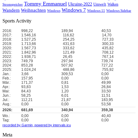
Tommy Emmanuel
Ukraine-2022
Umwelt
Walken
Stromspeicher
Windows 7
Wandern
Weihnachten
Windows
Windows 11
Windows Sidebar
Sports Activity
2016:
998,22
189,94
40,53
2017:
1.546,16
116,62
14,70
2018:
1.527,25
254,25
727,33
2019:
1.713,66
431,63
300,33
2020:
1.567,73
333,62
435,82
2021:
1.842,96
121,49
708,12
2022:
1.938,71
26,45
767,14
2023:
749,79
297,94
739,74
2024:
853,28
507,92
727,22
2025:
1.024,24
488,86
755,92
Jan.:
3,66
309,53
0,00
Feb.:
157,95
0,00
0,00
Mär.:
171,37
0,81
49,99
Apr.:
93,83
1,53
26,84
Mai:
84,43
1,20
33,50
Jun.:
58,25
6,01
11,51
Jul.:
112,21
21,87
183,95
Aug.:
0,00
0,00
53,58
2026:
681,69
340,94
359,38
Wo.:
0,00
0,00
40,40
Tag:
0,00
0,00
0,00
recorded by Garmin,
powered by intervals.icu
Meta