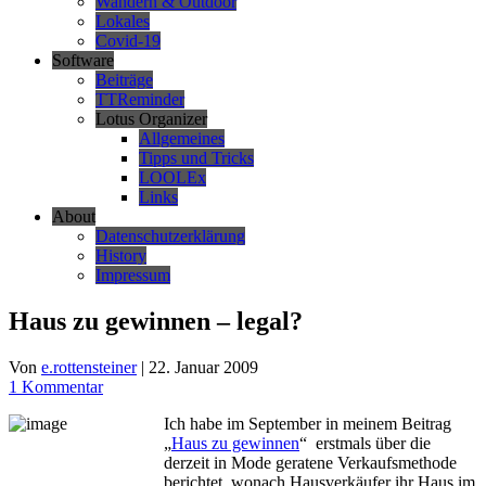
Wandern & Outdoor
Lokales
Covid-19
Software
Beiträge
TTReminder
Lotus Organizer
Allgemeines
Tipps und Tricks
LOOLEx
Links
About
Datenschutzerklärung
History
Impressum
Haus zu gewinnen – legal?
Von
e.rottensteiner
|
22. Januar 2009
1 Kommentar
Ich habe im September in meinem Beitrag
„
Haus zu gewinnen
“ erstmals über die
derzeit in Mode geratene Verkaufsmethode
berichtet, wonach Hausverkäufer ihr Haus im