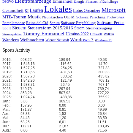
Elektrofahrzeuge
Emmanuel
Flüchtlinge
Energie
Finanzen
DSGVO
Lokales
Microsoft
Laufen
Gesundheit
Lotus Organizer
KI
Musik
MTB-Touren
Neunkirchen
Peisching
Otto M. Schwarz
Photovoltaik
Reina del Cid
Scrum
Software-Perlen
Pomplamoose
Software-Empfehlung
Steuern
Steuerreform 2015/2016
Strom
Stromerzeugung
Sport
Tommy Emmanuel
Ukraine-2022
Umwelt
Walken
Stromspeicher
Windows 7
Wandern
Weihnachten
Wiener Neustadt
Windows 11
Sports Activity
2016:
998,22
189,94
40,53
2017:
1.546,16
116,62
14,70
2018:
1.527,25
254,25
727,33
2019:
1.713,66
431,63
300,33
2020:
1.567,73
333,62
435,82
2021:
1.842,96
121,49
708,12
2022:
1.938,71
26,45
767,14
2023:
749,79
297,94
739,74
2024:
853,28
507,92
727,22
2025:
1.024,24
488,86
755,92
Jan.:
3,66
309,53
0,00
Feb.:
157,95
0,00
0,00
Mär.:
171,37
0,81
49,99
Apr.:
93,83
1,53
26,84
Mai:
84,43
1,20
33,50
Jun.:
58,25
6,01
11,51
Jul.:
112,21
21,87
183,95
Aug.:
0,00
4,40
71,56