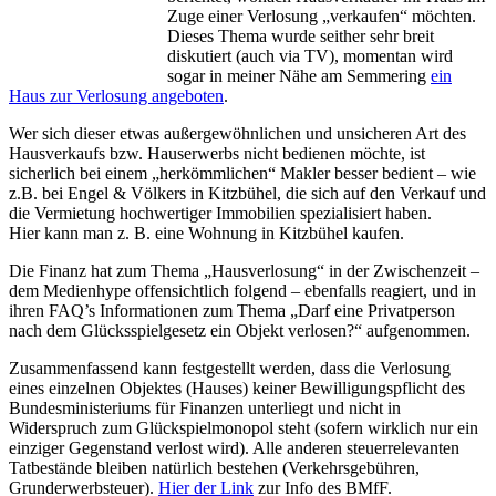
Zuge einer Verlosung „verkaufen“ möchten.
Dieses Thema wurde seither sehr breit
diskutiert (auch via TV), momentan wird
sogar in meiner Nähe am Semmering
ein
Haus zur Verlosung angeboten
.
Wer sich dieser etwas außergewöhnlichen und unsicheren Art des
Hausverkaufs bzw. Hauserwerbs nicht bedienen möchte, ist
sicherlich bei einem „herkömmlichen“ Makler besser bedient – wie
z.B. bei Engel & Völkers in Kitzbühel, die sich auf den Verkauf und
die Vermietung hochwertiger Immobilien spezialisiert haben.
Hier kann man z. B. eine Wohnung in Kitzbühel kaufen.
Die Finanz hat zum Thema „Hausverlosung“ in der Zwischenzeit –
dem Medienhype offensichtlich folgend – ebenfalls reagiert, und in
ihren FAQ’s Informationen zum Thema „Darf eine Privatperson
nach dem Glücksspielgesetz ein Objekt verlosen?“ aufgenommen.
Zusammenfassend kann festgestellt werden, dass die Verlosung
eines einzelnen Objektes (Hauses) keiner Bewilligungspflicht des
Bundesministeriums für Finanzen unterliegt und nicht in
Widerspruch zum Glückspielmonopol steht (sofern wirklich nur ein
einziger Gegenstand verlost wird). Alle anderen steuerrelevanten
Tatbestände bleiben natürlich bestehen (Verkehrsgebühren,
Grunderwerbsteuer).
Hier der Link
zur Info des BMfF.