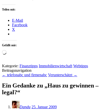
Teilen mit:
E-Mail
Facebook
X
Gefällt mir:
Wird
geladen …
Kategorie:
Finanztipps
Immobilienwirtschaft
Webtipps
Beitragsnavigation
←
telefonabc und firmenabc
Verunterschätzt
→
Ein Gedanke zu „
Haus zu gewinnen –
legal?
“
Dandu
25. Januar 2009