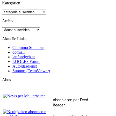
Kategorien
Kategorien
Archiv
Archiv
Aktuelle Links
CP Immo Solutions
domizil+
laufundgeh.at
LOOLEx Forum
Autoglasdienst
Support (TeamViewer)
Abos
Abonnieren per Feed-
Reader