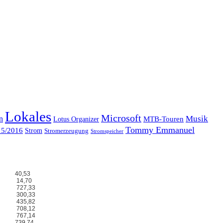
Lokales
Microsoft
Musik
n
MTB-Touren
Lotus Organizer
Tommy Emmanuel
15/2016
Strom
Stromerzeugung
Stromspeicher
40,53
14,70
727,33
300,33
435,82
708,12
767,14
739,74