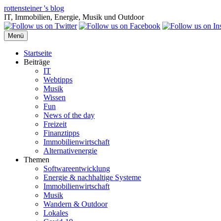
Zum
rottensteiner 's blog
Inhalt
IT, Immobilien, Energie, Musik und Outdoor
springen
Menü
Startseite
Beiträge
IT
Webtipps
Musik
Wissen
Fun
News of the day
Freizeit
Finanztipps
Immobilienwirtschaft
Alternativenergie
Themen
Softwareentwicklung
Energie & nachhaltige Systeme
Immobilienwirtschaft
Musik
Wandern & Outdoor
Lokales