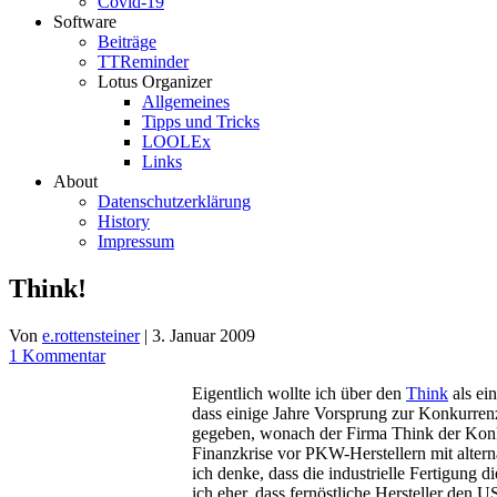
Covid-19
Software
Beiträge
TTReminder
Lotus Organizer
Allgemeines
Tipps und Tricks
LOOLEx
Links
About
Datenschutzerklärung
History
Impressum
Think!
Von
e.rottensteiner
|
3. Januar 2009
1 Kommentar
Eigentlich wollte ich über den
Think
als ei
dass einige Jahre Vorsprung zur Konkurren
gegeben, wonach der Firma Think der Konkur
Finanzkrise vor PKW-Herstellern mit altern
ich denke, dass die industrielle Fertigung 
ich eher, dass fernöstliche Hersteller de