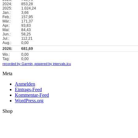
2024:
853,28
2025:
1.024,24
Jan.:
3,66
Feb.:
157,95
Mär.:
171,37
Apr.:
93,83
Mai:
84,43
Jun.:
58,25
Jul.:
112,21
Aug.:
0,00
2026:
681,69
Wo.:
0,00
Tag:
0,00
recorded by Garmin,
powered by intervals.icu
Meta
Anmelden
Eintrags-Feed
Kommentar-Feed
WordPress.org
Shop