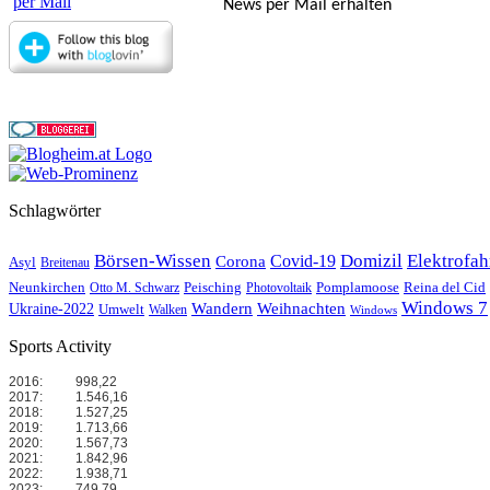
News per Mail erhalten
Schlagwörter
Börsen-Wissen
Domizil
Elektrofa
Covid-19
Corona
Asyl
Breitenau
Reina del Cid
Neunkirchen
Peisching
Pomplamoose
Otto M. Schwarz
Photovoltaik
Windows 7
Wandern
Weihnachten
Ukraine-2022
Umwelt
Walken
Windows
Sports Activity
2016:
998,22
2017:
1.546,16
2018:
1.527,25
2019:
1.713,66
2020:
1.567,73
2021:
1.842,96
2022:
1.938,71
2023:
749,79