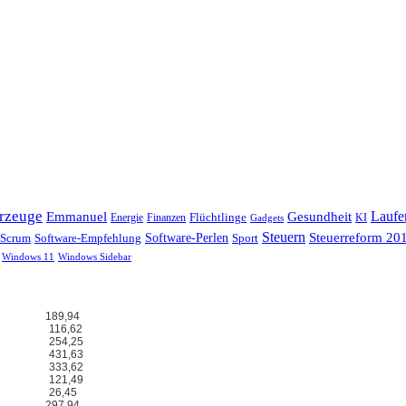
hrzeuge
Laufe
Emmanuel
Gesundheit
Flüchtlinge
Energie
Finanzen
KI
Gadgets
Steuern
Steuerreform 20
Scrum
Software-Perlen
Software-Empfehlung
Sport
Windows 11
Windows Sidebar
189,94
116,62
254,25
431,63
333,62
121,49
26,45
297,94