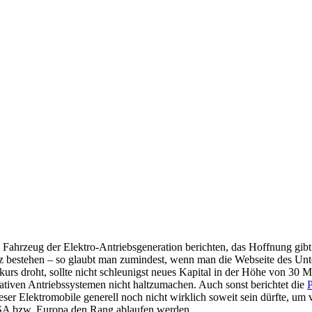
n Fahrzeug der Elektro-Antriebsgeneration berichten, das Hoffnung gib
z bestehen – so glaubt man zumindest, wenn man die Webseite des Unte
s droht, sollte nicht schleunigst neues Kapital in der Höhe von 30 M
ativen Antriebssystemen nicht haltzumachen. Auch sonst berichtet die
P
dieser Elektromobile generell noch nicht wirklich soweit sein dürfte, 
n USA bzw. Europa den Rang ablaufen werden…