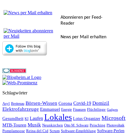
Abonnieren per Feed-
Reader
News per Mail erhalten
Schlagwörter
Börsen-Wissen
Domizil
Covid-19
Corona
Asyl
Breitenau
Elektrofahrzeuge
Emmanuel
Flüchtlinge
Energie
Finanzen
Gadgets
Lokales
Microsoft
Laufen
Gesundheit
Lotus Organizer
KI
Musik
MTB-Touren
Neunkirchen
Peisching
Otto M. Schwarz
Photovoltaik
Reina del Cid
Scrum
Software-Perlen
Pomplamoose
Software-Empfehlung