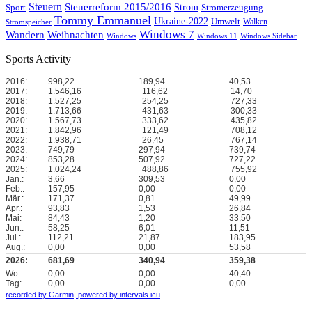
Steuern
Steuerreform 2015/2016
Strom
Stromerzeugung
Sport
Tommy Emmanuel
Ukraine-2022
Umwelt
Walken
Stromspeicher
Windows 7
Wandern
Weihnachten
Windows
Windows 11
Windows Sidebar
Sports Activity
2016:
998,22
189,94
40,53
2017:
1.546,16
116,62
14,70
2018:
1.527,25
254,25
727,33
2019:
1.713,66
431,63
300,33
2020:
1.567,73
333,62
435,82
2021:
1.842,96
121,49
708,12
2022:
1.938,71
26,45
767,14
2023:
749,79
297,94
739,74
2024:
853,28
507,92
727,22
2025:
1.024,24
488,86
755,92
Jan.:
3,66
309,53
0,00
Feb.:
157,95
0,00
0,00
Mär.:
171,37
0,81
49,99
Apr.:
93,83
1,53
26,84
Mai:
84,43
1,20
33,50
Jun.:
58,25
6,01
11,51
Jul.:
112,21
21,87
183,95
Aug.:
0,00
0,00
53,58
2026:
681,69
340,94
359,38
Wo.:
0,00
0,00
40,40
Tag:
0,00
0,00
0,00
recorded by Garmin,
powered by intervals.icu