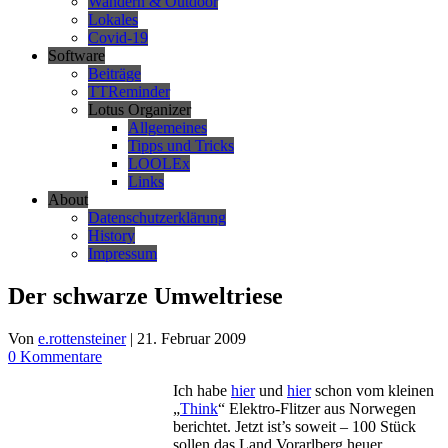
Wandern & Outdoor
Lokales
Covid-19
Software
Beiträge
TTReminder
Lotus Organizer
Allgemeines
Tipps und Tricks
LOOLEx
Links
About
Datenschutzerklärung
History
Impressum
Der schwarze Umweltriese
Von
e.rottensteiner
|
21. Februar 2009
0 Kommentare
Ich habe
hier
und
hier
schon vom kleinen
„
Think
“ Elektro-Flitzer aus Norwegen
berichtet. Jetzt ist’s soweit – 100 Stück
sollen das Land Vorarlberg heuer