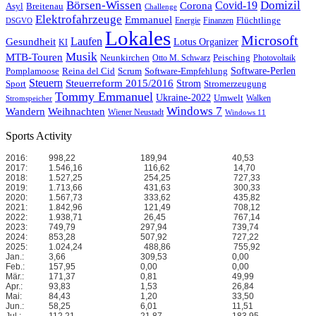
Börsen-Wissen
Domizil
Covid-19
Corona
Asyl
Breitenau
Challenge
Elektrofahrzeuge
Emmanuel
Flüchtlinge
Energie
Finanzen
DSGVO
Lokales
Microsoft
Laufen
Gesundheit
Lotus Organizer
KI
Musik
MTB-Touren
Neunkirchen
Peisching
Otto M. Schwarz
Photovoltaik
Reina del Cid
Scrum
Software-Perlen
Pomplamoose
Software-Empfehlung
Steuern
Steuerreform 2015/2016
Strom
Stromerzeugung
Sport
Tommy Emmanuel
Ukraine-2022
Umwelt
Walken
Stromspeicher
Windows 7
Wandern
Weihnachten
Wiener Neustadt
Windows 11
Sports Activity
2016:
998,22
189,94
40,53
2017:
1.546,16
116,62
14,70
2018:
1.527,25
254,25
727,33
2019:
1.713,66
431,63
300,33
2020:
1.567,73
333,62
435,82
2021:
1.842,96
121,49
708,12
2022:
1.938,71
26,45
767,14
2023:
749,79
297,94
739,74
2024:
853,28
507,92
727,22
2025:
1.024,24
488,86
755,92
Jan.:
3,66
309,53
0,00
Feb.:
157,95
0,00
0,00
Mär.:
171,37
0,81
49,99
Apr.:
93,83
1,53
26,84
Mai:
84,43
1,20
33,50
Jun.:
58,25
6,01
11,51