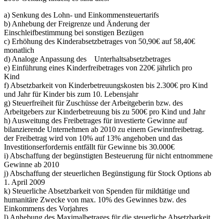
a) Senkung des Lohn- und Einkommensteuertarifs
b) Anhebung der Freigrenze und Änderung der
Einschleifbestimmung bei sonstigen Bezügen
c) Erhöhung des Kinderabsetzbetrages von 50,90€ auf 58,40€
monatlich
d) Analoge Anpassung des Unterhaltsabsetzbetrages
e) Einführung eines Kinderfreibetrages von 220€ jährlich pro
Kind
f) Absetzbarkeit von Kinderbetreuungskosten bis 2.300€ pro Kind
und Jahr für Kinder bis zum 10. Lebensjahr
g) Steuerfreiheit für Zuschüsse der Arbeitgeberin bzw. des
Arbeitgebers zur Kinderbetreuung bis zu 500€ pro Kind und Jahr
h) Ausweitung des Freibetrages für investierte Gewinne auf
bilanzierende Unternehmen ab 2010 zu einem Gewinnfreibetrag.
der Freibetrag wird von 10% auf 13% angehoben und das
Investitionserfordernis entfällt für Gewinne bis 30.000€
i) Abschaffung der begünstigten Besteuerung für nicht entnommene
Gewinne ab 2010
j) Abschaffung der steuerlichen Begünstigung für Stock Options ab
1. April 2009
k) Steuerliche Absetzbarkeit von Spenden für mildtätige und
humanitäre Zwecke von max. 10% des Gewinnes bzw. des
Einkommens des Vorjahres
l) Anhebung des Maximalbetrages für die steuerliche Absetzbarkeit