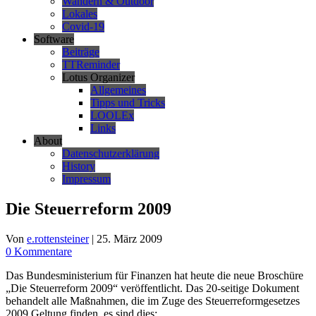
Wandern & Outdoor
Lokales
Covid-19
Software
Beiträge
TTReminder
Lotus Organizer
Allgemeines
Tipps und Tricks
LOOLEx
Links
About
Datenschutzerklärung
History
Impressum
Die Steuerreform 2009
Von
e.rottensteiner
|
25. März 2009
0 Kommentare
Das Bundesministerium für Finanzen hat heute die neue Broschüre
„Die Steuerreform 2009“ veröffentlicht. Das 20-seitige Dokument
behandelt alle Maßnahmen, die im Zuge des Steuerreformgesetzes
2009 Geltung finden, es sind dies: