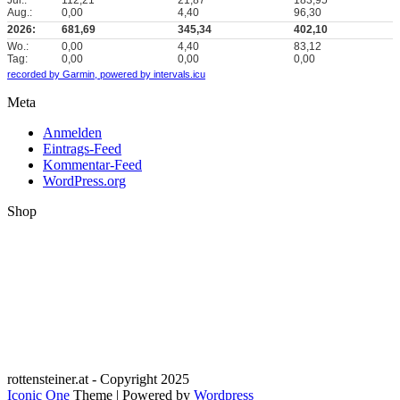
Jul.:
112,21
21,87
183,95
Aug.:
0,00
4,40
96,30
2026:
681,69
345,34
402,10
Wo.:
0,00
4,40
83,12
Tag:
0,00
0,00
0,00
recorded by Garmin,
powered by intervals.icu
Meta
Anmelden
Eintrags-Feed
Kommentar-Feed
WordPress.org
Shop
rottensteiner.at - Copyright 2025
Iconic One
Theme | Powered by
Wordpress