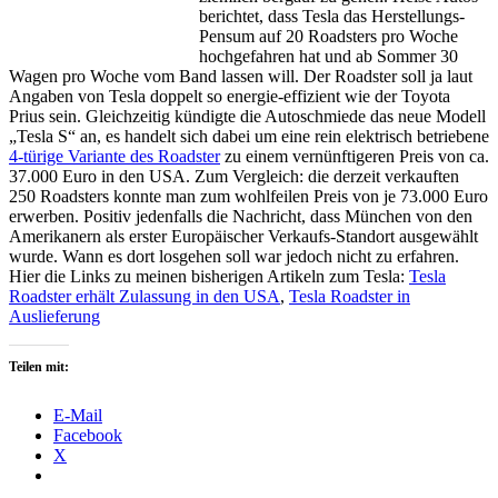
berichtet, dass Tesla das Herstellungs-
Pensum auf 20 Roadsters pro Woche
hochgefahren hat und ab Sommer 30
Wagen pro Woche vom Band lassen will. Der Roadster soll ja laut
Angaben von Tesla doppelt so energie-effizient wie der Toyota
Prius sein. Gleichzeitig kündigte die Autoschmiede das neue Modell
„Tesla S“ an, es handelt sich dabei um eine rein elektrisch betriebene
4-türige Variante des Roadster
zu einem vernünftigeren Preis von ca.
37.000 Euro in den USA. Zum Vergleich: die derzeit verkauften
250 Roadsters konnte man zum wohlfeilen Preis von je 73.000 Euro
erwerben. Positiv jedenfalls die Nachricht, dass München von den
Amerikanern als erster Europäischer Verkaufs-Standort ausgewählt
wurde. Wann es dort losgehen soll war jedoch nicht zu erfahren.
Hier die Links zu meinen bisherigen Artikeln zum Tesla:
Tesla
Roadster erhält Zulassung in den USA
,
Tesla Roadster in
Auslieferung
Teilen mit:
E-Mail
Facebook
X