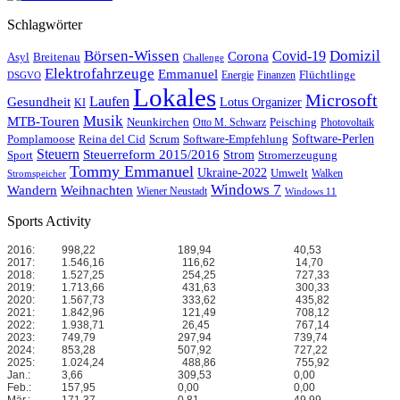
Schlagwörter
Börsen-Wissen
Domizil
Covid-19
Corona
Asyl
Breitenau
Challenge
Elektrofahrzeuge
Emmanuel
Flüchtlinge
Energie
Finanzen
DSGVO
Lokales
Microsoft
Laufen
Gesundheit
Lotus Organizer
KI
Musik
MTB-Touren
Neunkirchen
Peisching
Otto M. Schwarz
Photovoltaik
Reina del Cid
Scrum
Software-Perlen
Pomplamoose
Software-Empfehlung
Steuern
Steuerreform 2015/2016
Strom
Stromerzeugung
Sport
Tommy Emmanuel
Ukraine-2022
Umwelt
Walken
Stromspeicher
Windows 7
Wandern
Weihnachten
Wiener Neustadt
Windows 11
Sports Activity
2016:
998,22
189,94
40,53
2017:
1.546,16
116,62
14,70
2018:
1.527,25
254,25
727,33
2019:
1.713,66
431,63
300,33
2020:
1.567,73
333,62
435,82
2021:
1.842,96
121,49
708,12
2022:
1.938,71
26,45
767,14
2023:
749,79
297,94
739,74
2024:
853,28
507,92
727,22
2025:
1.024,24
488,86
755,92
Jan.:
3,66
309,53
0,00
Feb.:
157,95
0,00
0,00
Mär.:
171,37
0,81
49,99