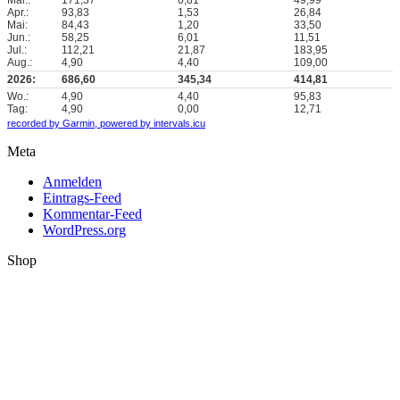
Apr.:
93,83
1,53
26,84
Mai:
84,43
1,20
33,50
Jun.:
58,25
6,01
11,51
Jul.:
112,21
21,87
183,95
Aug.:
4,90
4,40
109,00
2026:
686,60
345,34
414,81
Wo.:
4,90
4,40
95,83
Tag:
4,90
0,00
12,71
recorded by Garmin,
powered by intervals.icu
Meta
Anmelden
Eintrags-Feed
Kommentar-Feed
WordPress.org
Shop