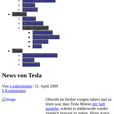
Wandern & Outdoor
Lokales
Covid-19
Software
Beiträge
TTReminder
Lotus Organizer
Allgemeines
Tipps und Tricks
LOOLEx
Links
About
Datenschutzerklärung
History
Impressum
News von Tesla
Von
e.rottensteiner
|
11. April 2009
0 Kommentare
Obwohl im Herbst vorigen Jahres mal zu
lesen war, dass Tesla Motors
der Saft
ausgehe
, scheint es mittlerweile wieder
ziemlich bergauf zu gehen. Heise Autos