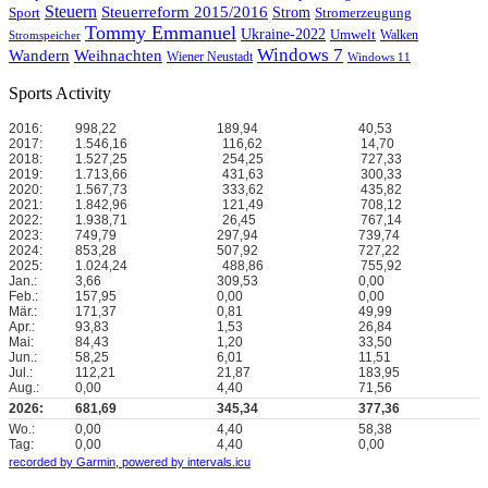
Steuern
Steuerreform 2015/2016
Strom
Stromerzeugung
Sport
Tommy Emmanuel
Ukraine-2022
Umwelt
Walken
Stromspeicher
Windows 7
Wandern
Weihnachten
Wiener Neustadt
Windows 11
Sports Activity
2016:
998,22
189,94
40,53
2017:
1.546,16
116,62
14,70
2018:
1.527,25
254,25
727,33
2019:
1.713,66
431,63
300,33
2020:
1.567,73
333,62
435,82
2021:
1.842,96
121,49
708,12
2022:
1.938,71
26,45
767,14
2023:
749,79
297,94
739,74
2024:
853,28
507,92
727,22
2025:
1.024,24
488,86
755,92
Jan.:
3,66
309,53
0,00
Feb.:
157,95
0,00
0,00
Mär.:
171,37
0,81
49,99
Apr.:
93,83
1,53
26,84
Mai:
84,43
1,20
33,50
Jun.:
58,25
6,01
11,51
Jul.:
112,21
21,87
183,95
Aug.:
0,00
4,40
71,56
2026:
681,69
345,34
377,36
Wo.:
0,00
4,40
58,38
Tag:
0,00
4,40
0,00
recorded by Garmin,
powered by intervals.icu