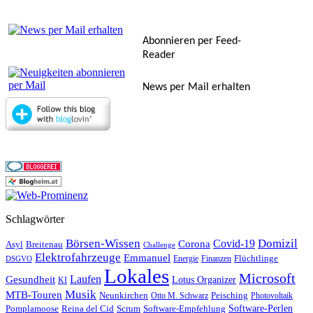
Abonnieren per Feed-
Reader
News per Mail erhalten
Schlagwörter
Börsen-Wissen
Domizil
Covid-19
Corona
Asyl
Breitenau
Challenge
Elektrofahrzeuge
Emmanuel
Flüchtlinge
Energie
Finanzen
DSGVO
Lokales
Microsoft
Laufen
Gesundheit
Lotus Organizer
KI
Musik
MTB-Touren
Neunkirchen
Peisching
Otto M. Schwarz
Photovoltaik
Reina del Cid
Scrum
Software-Perlen
Pomplamoose
Software-Empfehlung