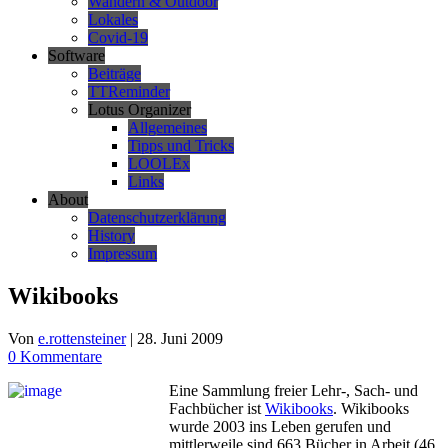
Wandern & Outdoor
Lokales
Covid-19
Software
Beiträge
TTReminder
Lotus Organizer
Allgemeines
Tipps und Tricks
LOOLEx
Links
About
Datenschutzerklärung
History
Impressum
Wikibooks
Von
e.rottensteiner
|
28. Juni 2009
0 Kommentare
Eine Sammlung freier Lehr-, Sach- und
Fachbücher ist
Wikibooks
. Wikibooks
wurde 2003 ins Leben gerufen und
mittlerweile sind 663 Bücher in Arbeit (46