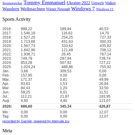
Tommy Emmanuel
Ukraine-2022
Umwelt
Walken
Stromspeicher
Windows 7
Wandern
Weihnachten
Wiener Neustadt
Windows 11
Sports Activity
2016:
998,22
189,94
40,53
2017:
1.546,16
116,62
14,70
2018:
1.527,25
254,25
727,33
2019:
1.713,66
431,63
300,33
2020:
1.567,73
333,62
435,82
2021:
1.842,96
121,49
708,12
2022:
1.938,71
26,45
767,14
2023:
749,79
297,94
739,74
2024:
853,28
507,92
727,22
2025:
1.024,24
488,86
755,92
Jan.:
3,66
309,53
0,00
Feb.:
157,95
0,00
0,00
Mär.:
171,37
0,81
49,99
Apr.:
93,83
1,53
26,84
Mai:
84,43
1,20
33,50
Jun.:
58,25
6,01
11,51
Jul.:
112,21
21,87
183,95
Aug.:
4,90
4,40
121,07
2026:
686,60
345,34
426,87
Wo.:
0,00
0,00
12,07
Tag:
0,00
0,00
12,07
recorded by Garmin,
powered by intervals.icu
Meta