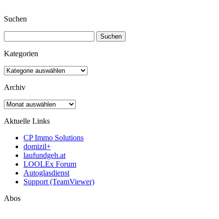
Suchen
Suchen
nach:
Kategorien
Kategorien
Archiv
Archiv
Aktuelle Links
CP Immo Solutions
domizil+
laufundgeh.at
LOOLEx Forum
Autoglasdienst
Support (TeamViewer)
Abos