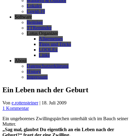
Wandern & Outdoor
Lokales
Covid-19
Software
Beiträge
TTReminder
Lotus Organizer
Allgemeines
Tipps und Tricks
LOOLEx
Links
About
Datenschutzerklärung
History
Impressum
Ein Leben nach der Geburt
Von
e.rottensteiner
|
18. Juli 2009
1 Kommentar
Ein ungeborenes Zwillingspärchen unterhält sich im Bauch seiner
Mutter.
„Sag mal, glaubst Du eigentlich an ein Leben nach der
Geburt?“ fragt der eine Zwilling.