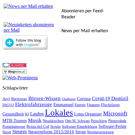
Abonnieren per Feed-
Reader
News per Mail erhalten
Schlagwörter
Börsen-Wissen
Domizil
Covid-19
Corona
Asyl
Breitenau
Challenge
Elektrofahrzeuge
Emmanuel
Flüchtlinge
Energie
Finanzen
DSGVO
Lokales
Microsoft
Laufen
Gesundheit
Lotus Organizer
KI
Musik
MTB-Touren
Neunkirchen
Peisching
Otto M. Schwarz
Photovoltaik
Reina del Cid
Scrum
Software-Perlen
Pomplamoose
Software-Empfehlung
Steuern
Steuerreform 2015/2016
Strom
Stromerzeugung
Sport