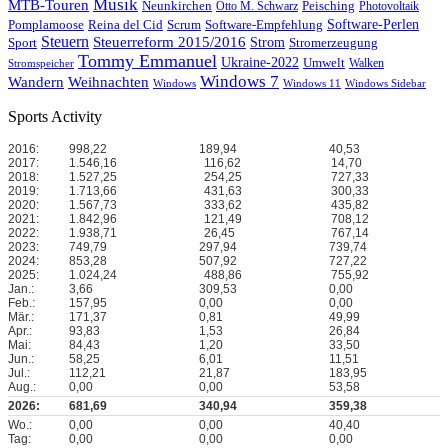
Musik
MTB-Touren
Neunkirchen
Peisching
Otto M. Schwarz
Photovoltaik
Reina del Cid
Scrum
Software-Perlen
Pomplamoose
Software-Empfehlung
Steuern
Steuerreform 2015/2016
Strom
Stromerzeugung
Sport
Tommy Emmanuel
Ukraine-2022
Umwelt
Walken
Stromspeicher
Windows 7
Wandern
Weihnachten
Windows
Windows 11
Windows Sidebar
Sports Activity
2016:
998,22
189,94
40,53
2017:
1.546,16
116,62
14,70
2018:
1.527,25
254,25
727,33
2019:
1.713,66
431,63
300,33
2020:
1.567,73
333,62
435,82
2021:
1.842,96
121,49
708,12
2022:
1.938,71
26,45
767,14
2023:
749,79
297,94
739,74
2024:
853,28
507,92
727,22
2025:
1.024,24
488,86
755,92
Jan.:
3,66
309,53
0,00
Feb.:
157,95
0,00
0,00
Mär.:
171,37
0,81
49,99
Apr.:
93,83
1,53
26,84
Mai:
84,43
1,20
33,50
Jun.:
58,25
6,01
11,51
Jul.:
112,21
21,87
183,95
Aug.:
0,00
0,00
53,58
2026:
681,69
340,94
359,38
Wo.:
0,00
0,00
40,40
Tag:
0,00
0,00
0,00