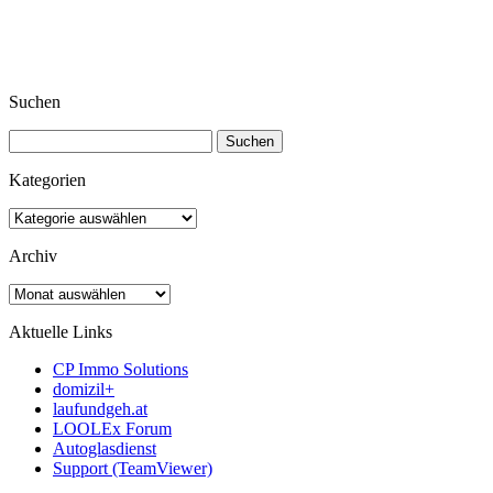
Suchen
Suchen
nach:
Kategorien
Kategorien
Archiv
Archiv
Aktuelle Links
CP Immo Solutions
domizil+
laufundgeh.at
LOOLEx Forum
Autoglasdienst
Support (TeamViewer)