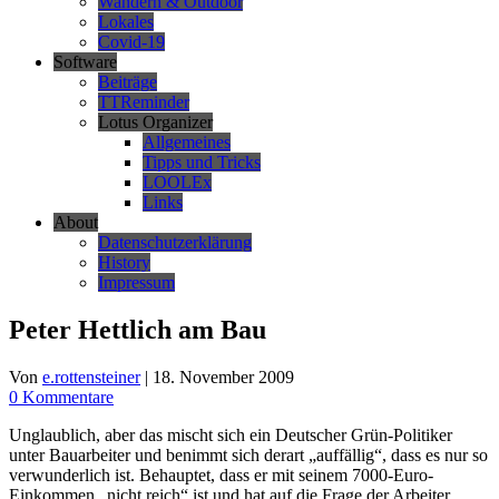
Wandern & Outdoor
Lokales
Covid-19
Software
Beiträge
TTReminder
Lotus Organizer
Allgemeines
Tipps und Tricks
LOOLEx
Links
About
Datenschutzerklärung
History
Impressum
Peter Hettlich am Bau
Von
e.rottensteiner
|
18. November 2009
0 Kommentare
Unglaublich, aber das mischt sich ein Deutscher Grün-Politiker
unter Bauarbeiter und benimmt sich derart „auffällig“, dass es nur so
verwunderlich ist. Behauptet, dass er mit seinem 7000-Euro-
Einkommen „nicht reich“ ist und hat auf die Frage der Arbeiter