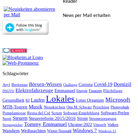
Reader
News per Mail erhalten
Schlagwörter
Börsen-Wissen
Domizil
Covid-19
Corona
Asyl
Breitenau
Challenge
Elektrofahrzeuge
Emmanuel
Flüchtlinge
Energie
Finanzen
DSGVO
Lokales
Microsoft
Laufen
Gesundheit
Lotus Organizer
KI
Musik
MTB-Touren
Neunkirchen
Peisching
Otto M. Schwarz
Photovoltaik
Reina del Cid
Scrum
Software-Perlen
Pomplamoose
Software-Empfehlung
Steuern
Steuerreform 2015/2016
Strom
Stromerzeugung
Sport
Tommy Emmanuel
Ukraine-2022
Umwelt
Walken
Stromspeicher
Windows 7
Wandern
Weihnachten
Wiener Neustadt
Windows 11