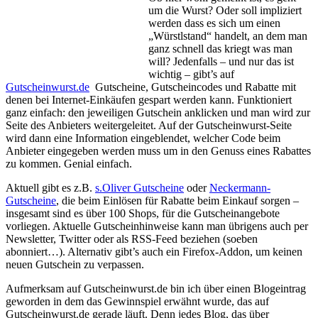
um die Wurst? Oder soll impliziert
werden dass es sich um einen
„Würstlstand“ handelt, an dem man
ganz schnell das kriegt was man
will? Jedenfalls – und nur das ist
wichtig – gibt’s auf
Gutscheinwurst.de
Gutscheine, Gutscheincodes und Rabatte mit
denen bei Internet-Einkäufen gespart werden kann. Funktioniert
ganz einfach: den jeweiligen Gutschein anklicken und man wird zur
Seite des Anbieters weitergeleitet. Auf der Gutscheinwurst-Seite
wird dann eine Information eingeblendet, welcher Code beim
Anbieter eingegeben werden muss um in den Genuss eines Rabattes
zu kommen. Genial einfach.
Aktuell gibt es z.B.
s.Oliver Gutscheine
oder
Neckermann-
Gutscheine
, die beim Einlösen für Rabatte beim Einkauf sorgen –
insgesamt sind es über 100 Shops, für die Gutscheinangebote
vorliegen. Aktuelle Gutscheinhinweise kann man übrigens auch per
Newsletter, Twitter oder als RSS-Feed beziehen (soeben
abonniert…). Alternativ gibt’s auch ein Firefox-Addon, um keinen
neuen Gutschein zu verpassen.
Aufmerksam auf Gutscheinwurst.de bin ich über einen Blogeintrag
geworden in dem das Gewinnspiel erwähnt wurde, das auf
Gutscheinwurst.de gerade läuft. Denn jedes Blog, das über