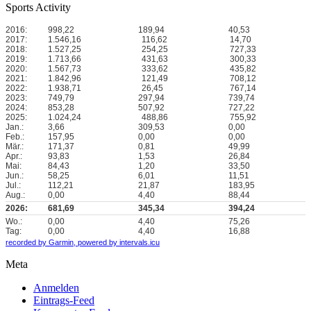
Sports Activity
2016:
998,22
189,94
40,53
2017:
1.546,16
116,62
14,70
2018:
1.527,25
254,25
727,33
2019:
1.713,66
431,63
300,33
2020:
1.567,73
333,62
435,82
2021:
1.842,96
121,49
708,12
2022:
1.938,71
26,45
767,14
2023:
749,79
297,94
739,74
2024:
853,28
507,92
727,22
2025:
1.024,24
488,86
755,92
Jan.:
3,66
309,53
0,00
Feb.:
157,95
0,00
0,00
Mär.:
171,37
0,81
49,99
Apr.:
93,83
1,53
26,84
Mai:
84,43
1,20
33,50
Jun.:
58,25
6,01
11,51
Jul.:
112,21
21,87
183,95
Aug.:
0,00
4,40
88,44
2026:
681,69
345,34
394,24
Wo.:
0,00
4,40
75,26
Tag:
0,00
4,40
16,88
recorded by Garmin,
powered by intervals.icu
Meta
Anmelden
Eintrags-Feed