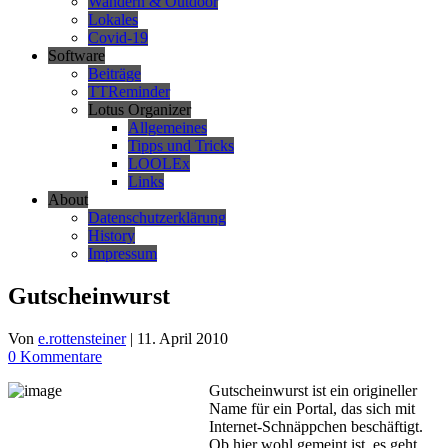
Wandern & Outdoor
Lokales
Covid-19
Software
Beiträge
TTReminder
Lotus Organizer
Allgemeines
Tipps und Tricks
LOOLEx
Links
About
Datenschutzerklärung
History
Impressum
Gutscheinwurst
Von
e.rottensteiner
|
11. April 2010
0 Kommentare
Gutscheinwurst ist ein origineller
Name für ein Portal, das sich mit
Internet-Schnäppchen beschäftigt.
Ob hier wohl gemeint ist, es geht