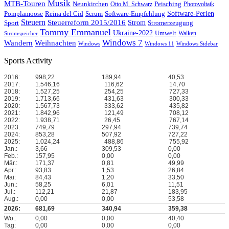
Musik
MTB-Touren
Neunkirchen
Peisching
Otto M. Schwarz
Photovoltaik
Reina del Cid
Scrum
Software-Perlen
Pomplamoose
Software-Empfehlung
Steuern
Steuerreform 2015/2016
Strom
Stromerzeugung
Sport
Tommy Emmanuel
Ukraine-2022
Umwelt
Walken
Stromspeicher
Windows 7
Wandern
Weihnachten
Windows
Windows 11
Windows Sidebar
Sports Activity
2016:
998,22
189,94
40,53
2017:
1.546,16
116,62
14,70
2018:
1.527,25
254,25
727,33
2019:
1.713,66
431,63
300,33
2020:
1.567,73
333,62
435,82
2021:
1.842,96
121,49
708,12
2022:
1.938,71
26,45
767,14
2023:
749,79
297,94
739,74
2024:
853,28
507,92
727,22
2025:
1.024,24
488,86
755,92
Jan.:
3,66
309,53
0,00
Feb.:
157,95
0,00
0,00
Mär.:
171,37
0,81
49,99
Apr.:
93,83
1,53
26,84
Mai:
84,43
1,20
33,50
Jun.:
58,25
6,01
11,51
Jul.:
112,21
21,87
183,95
Aug.:
0,00
0,00
53,58
2026:
681,69
340,94
359,38
Wo.:
0,00
0,00
40,40
Tag:
0,00
0,00
0,00