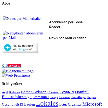
Abos
Abonnieren per Feed-
Reader
News per Mail erhalten
Schlagwörter
Börsen-Wissen
Domizil
Covid-19
Corona
Asyl
Breitenau
Elektrofahrzeuge
Emmanuel
Flüchtlinge
Energie
Finanzen
Gadgets
Lokales
Microsoft
Laufen
Gesundheit
Lotus Organizer
KI