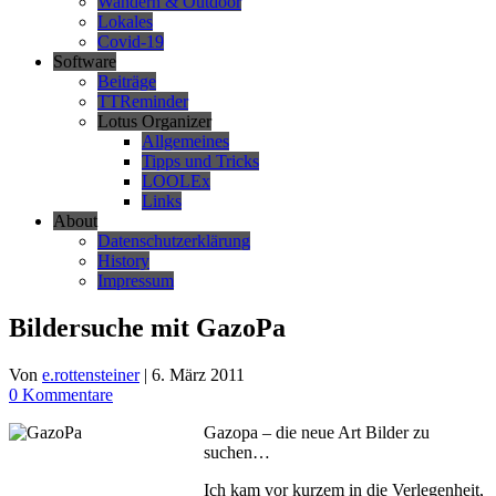
Wandern & Outdoor
Lokales
Covid-19
Software
Beiträge
TTReminder
Lotus Organizer
Allgemeines
Tipps und Tricks
LOOLEx
Links
About
Datenschutzerklärung
History
Impressum
Bildersuche mit GazoPa
Von
e.rottensteiner
|
6. März 2011
0 Kommentare
Gazopa – die neue Art Bilder zu
suchen…
Ich kam vor kurzem in die Verlegenheit,