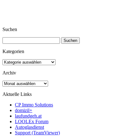
Suchen
Suchen
nach:
Kategorien
Kategorien
Archiv
Archiv
Aktuelle Links
CP Immo Solutions
domizil+
laufundgeh.at
LOOLEx Forum
Autoglasdienst
Support (TeamViewer)