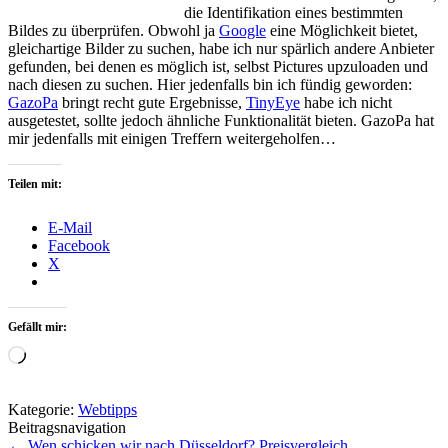
die Identifikation eines bestimmten
Bildes zu überprüfen. Obwohl ja
Google
eine Möglichkeit bietet,
gleichartige Bilder zu suchen, habe ich nur spärlich andere Anbieter
gefunden, bei denen es möglich ist, selbst Pictures upzuloaden und
nach diesen zu suchen. Hier jedenfalls bin ich fündig geworden:
GazoPa
bringt recht gute Ergebnisse,
TinyEye
habe ich nicht
ausgetestet, sollte jedoch ähnliche Funktionalität bieten. GazoPa hat
mir jedenfalls mit einigen Treffern weitergeholfen…
Teilen mit:
E-Mail
Facebook
X
Gefällt mir:
Wird
geladen …
Kategorie:
Webtipps
Beitragsnavigation
←
Wen schicken wir nach Düsseldorf?
Preisvergleich