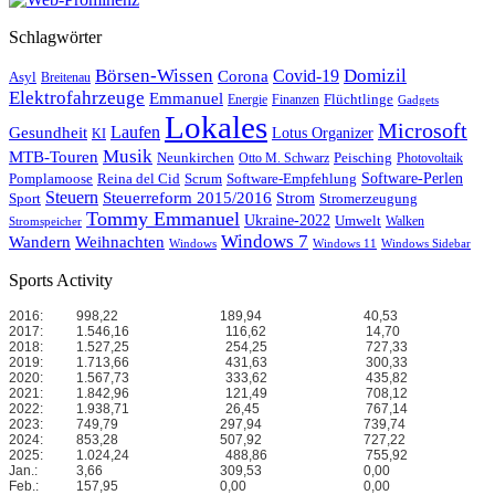
Schlagwörter
Börsen-Wissen
Domizil
Covid-19
Corona
Asyl
Breitenau
Elektrofahrzeuge
Emmanuel
Flüchtlinge
Energie
Finanzen
Gadgets
Lokales
Microsoft
Laufen
Gesundheit
Lotus Organizer
KI
Musik
MTB-Touren
Neunkirchen
Peisching
Otto M. Schwarz
Photovoltaik
Reina del Cid
Scrum
Software-Perlen
Pomplamoose
Software-Empfehlung
Steuern
Steuerreform 2015/2016
Strom
Stromerzeugung
Sport
Tommy Emmanuel
Ukraine-2022
Umwelt
Walken
Stromspeicher
Windows 7
Wandern
Weihnachten
Windows
Windows 11
Windows Sidebar
Sports Activity
2016:
998,22
189,94
40,53
2017:
1.546,16
116,62
14,70
2018:
1.527,25
254,25
727,33
2019:
1.713,66
431,63
300,33
2020:
1.567,73
333,62
435,82
2021:
1.842,96
121,49
708,12
2022:
1.938,71
26,45
767,14
2023:
749,79
297,94
739,74
2024:
853,28
507,92
727,22
2025:
1.024,24
488,86
755,92
Jan.:
3,66
309,53
0,00
Feb.:
157,95
0,00
0,00