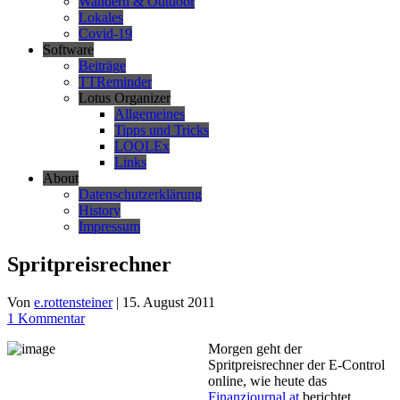
Wandern & Outdoor
Lokales
Covid-19
Software
Beiträge
TTReminder
Lotus Organizer
Allgemeines
Tipps und Tricks
LOOLEx
Links
About
Datenschutzerklärung
History
Impressum
Spritpreisrechner
Von
e.rottensteiner
|
15. August 2011
1 Kommentar
Morgen geht der
Spritpreisrechner der E-Control
online, wie heute das
Finanzjournal.at
berichtet.