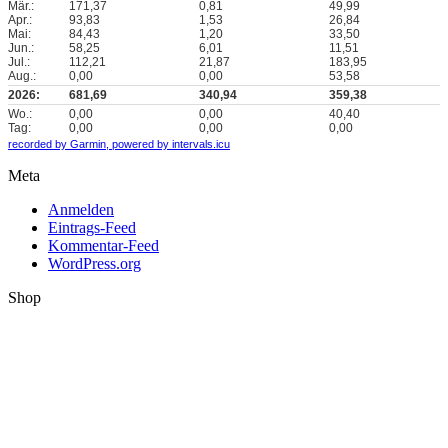
Mär.:
171,37
0,81
49,99
Apr.:
93,83
1,53
26,84
Mai:
84,43
1,20
33,50
Jun.:
58,25
6,01
11,51
Jul.:
112,21
21,87
183,95
Aug.:
0,00
0,00
53,58
2026:
681,69
340,94
359,38
Wo.:
0,00
0,00
40,40
Tag:
0,00
0,00
0,00
recorded by Garmin,
powered by intervals.icu
Meta
Anmelden
Eintrags-Feed
Kommentar-Feed
WordPress.org
Shop