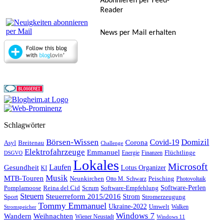
Abonnieren per Feed-
Reader
News per Mail erhalten
Schlagwörter
Börsen-Wissen
Domizil
Covid-19
Corona
Asyl
Breitenau
Challenge
Elektrofahrzeuge
Emmanuel
Flüchtlinge
Energie
Finanzen
DSGVO
Lokales
Microsoft
Laufen
Gesundheit
Lotus Organizer
KI
Musik
MTB-Touren
Neunkirchen
Peisching
Otto M. Schwarz
Photovoltaik
Reina del Cid
Scrum
Software-Perlen
Pomplamoose
Software-Empfehlung
Steuern
Steuerreform 2015/2016
Strom
Stromerzeugung
Sport
Tommy Emmanuel
Ukraine-2022
Umwelt
Walken
Stromspeicher
Windows 7
Wandern
Weihnachten
Wiener Neustadt
Windows 11