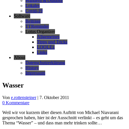
Wandern & Outdoor
Lokales
Covid-19
Software
Beiträge
TTReminder
Lotus Organizer
Allgemeines
Tipps und Tricks
LOOLEx
Links
About
Datenschutzerklärung
History
Impressum
Wasser
Von
e.rottensteiner
|
7. Oktober 2011
0 Kommentare
Weil wir vor kurzem über diesen Auftritt von Michael Niavarani
gesprochen haben, hier ist der Ausschnitt verlinkt – es geht um das
Thema “Wasser” – und dass man mehr trinken sollte…