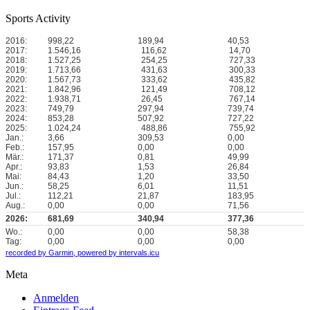
Sports Activity
2016:
998,22
189,94
40,53
2017:
1.546,16
116,62
14,70
2018:
1.527,25
254,25
727,33
2019:
1.713,66
431,63
300,33
2020:
1.567,73
333,62
435,82
2021:
1.842,96
121,49
708,12
2022:
1.938,71
26,45
767,14
2023:
749,79
297,94
739,74
2024:
853,28
507,92
727,22
2025:
1.024,24
488,86
755,92
Jan.:
3,66
309,53
0,00
Feb.:
157,95
0,00
0,00
Mär.:
171,37
0,81
49,99
Apr.:
93,83
1,53
26,84
Mai:
84,43
1,20
33,50
Jun.:
58,25
6,01
11,51
Jul.:
112,21
21,87
183,95
Aug.:
0,00
0,00
71,56
2026:
681,69
340,94
377,36
Wo.:
0,00
0,00
58,38
Tag:
0,00
0,00
0,00
recorded by Garmin,
powered by intervals.icu
Meta
Anmelden