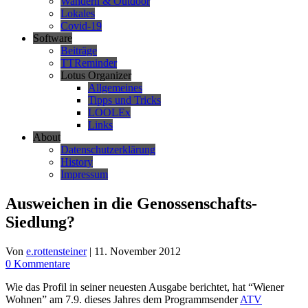
Wandern & Outdoor
Lokales
Covid-19
Software
Beiträge
TTReminder
Lotus Organizer
Allgemeines
Tipps und Tricks
LOOLEx
Links
About
Datenschutzerklärung
History
Impressum
Ausweichen in die Genossenschafts-
Siedlung?
Von
e.rottensteiner
|
11. November 2012
0 Kommentare
Wie das Profil in seiner neuesten Ausgabe berichtet, hat “Wiener
Wohnen” am 7.9. dieses Jahres dem Programmsender
ATV