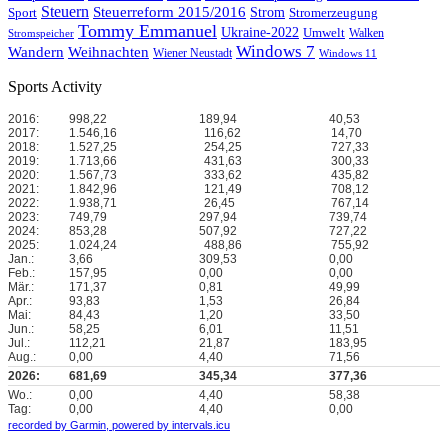
Steuern
Steuerreform 2015/2016
Strom
Stromerzeugung
Sport
Tommy Emmanuel
Ukraine-2022
Umwelt
Walken
Stromspeicher
Windows 7
Wandern
Weihnachten
Wiener Neustadt
Windows 11
Sports Activity
2016:
998,22
189,94
40,53
2017:
1.546,16
116,62
14,70
2018:
1.527,25
254,25
727,33
2019:
1.713,66
431,63
300,33
2020:
1.567,73
333,62
435,82
2021:
1.842,96
121,49
708,12
2022:
1.938,71
26,45
767,14
2023:
749,79
297,94
739,74
2024:
853,28
507,92
727,22
2025:
1.024,24
488,86
755,92
Jan.:
3,66
309,53
0,00
Feb.:
157,95
0,00
0,00
Mär.:
171,37
0,81
49,99
Apr.:
93,83
1,53
26,84
Mai:
84,43
1,20
33,50
Jun.:
58,25
6,01
11,51
Jul.:
112,21
21,87
183,95
Aug.:
0,00
4,40
71,56
2026:
681,69
345,34
377,36
Wo.:
0,00
4,40
58,38
Tag:
0,00
4,40
0,00
recorded by Garmin,
powered by intervals.icu