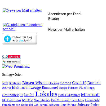
Abonnieren per Feed-
Reader
News per Mail erhalten
Schlagwörter
Börsen-Wissen
Domizil
Covid-19
Corona
Asyl
Breitenau
Challenge
Elektrofahrzeuge
Emmanuel
Flüchtlinge
Energie
Finanzen
DSGVO
Lokales
Microsoft
Laufen
Gesundheit
Lotus Organizer
KI
Musik
MTB-Touren
Neunkirchen
Peisching
Otto M. Schwarz
Photovoltaik
Reina del Cid
Scrum
Software-Perlen
Pomplamoose
Software-Empfehlung