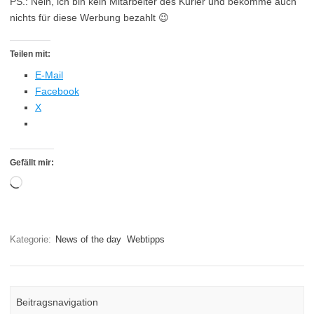
PS.: Nein, ich bin kein Mitarbeiter des Kurier und bekomme auch
nichts für diese Werbung bezahlt 😉
Teilen mit:
E-Mail
Facebook
X
Gefällt mir:
Wird
geladen …
Kategorie:
News of the day
Webtipps
Beitragsnavigation