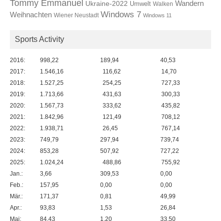
Tommy Emmanuel
Wandern
Ukraine-2022
Umwelt
Walken
Windows 7
Weihnachten
Wiener Neustadt
Windows 11
Sports Activity
2016:
998,22
189,94
40,53
2017:
1.546,16
116,62
14,70
2018:
1.527,25
254,25
727,33
2019:
1.713,66
431,63
300,33
2020:
1.567,73
333,62
435,82
2021:
1.842,96
121,49
708,12
2022:
1.938,71
26,45
767,14
2023:
749,79
297,94
739,74
2024:
853,28
507,92
727,22
2025:
1.024,24
488,86
755,92
Jan.:
3,66
309,53
0,00
Feb.:
157,95
0,00
0,00
Mär.:
171,37
0,81
49,99
Apr.:
93,83
1,53
26,84
Mai:
84,43
1,20
33,50