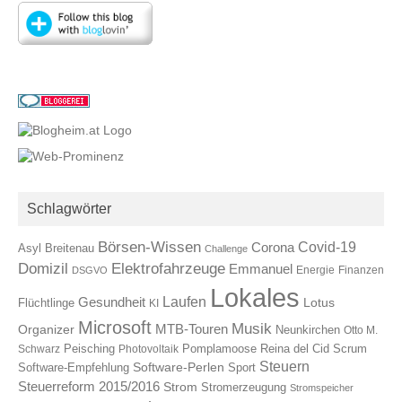
Schlagwörter
Börsen-Wissen
Covid-19
Corona
Asyl
Breitenau
Challenge
Elektrofahrzeuge
Domizil
Emmanuel
Energie
Finanzen
DSGVO
Lokales
Laufen
Gesundheit
Lotus
Flüchtlinge
KI
Microsoft
Musik
Organizer
MTB-Touren
Neunkirchen
Otto M.
Reina del Cid
Scrum
Schwarz
Peisching
Photovoltaik
Pomplamoose
Steuern
Software-Perlen
Software-Empfehlung
Sport
Steuerreform 2015/2016
Strom
Stromerzeugung
Stromspeicher