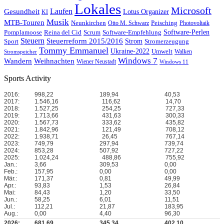
Lokales
Microsoft
Laufen
Gesundheit
Lotus Organizer
KI
Musik
MTB-Touren
Neunkirchen
Peisching
Otto M. Schwarz
Photovoltaik
Reina del Cid
Scrum
Software-Perlen
Pomplamoose
Software-Empfehlung
Steuern
Steuerreform 2015/2016
Strom
Stromerzeugung
Sport
Tommy Emmanuel
Ukraine-2022
Umwelt
Walken
Stromspeicher
Windows 7
Wandern
Weihnachten
Wiener Neustadt
Windows 11
Sports Activity
2016:
998,22
189,94
40,53
2017:
1.546,16
116,62
14,70
2018:
1.527,25
254,25
727,33
2019:
1.713,66
431,63
300,33
2020:
1.567,73
333,62
435,82
2021:
1.842,96
121,49
708,12
2022:
1.938,71
26,45
767,14
2023:
749,79
297,94
739,74
2024:
853,28
507,92
727,22
2025:
1.024,24
488,86
755,92
Jan.:
3,66
309,53
0,00
Feb.:
157,95
0,00
0,00
Mär.:
171,37
0,81
49,99
Apr.:
93,83
1,53
26,84
Mai:
84,43
1,20
33,50
Jun.:
58,25
6,01
11,51
Jul.:
112,21
21,87
183,95
Aug.:
0,00
4,40
96,30
2026:
681,69
345,34
402,10