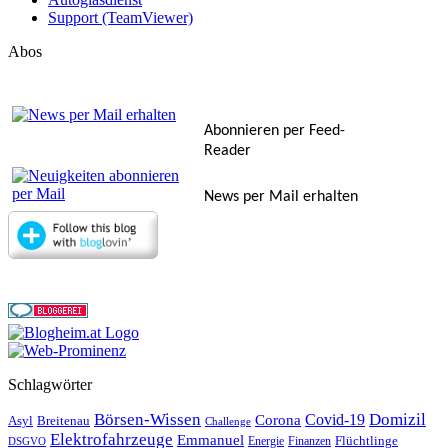
Support (TeamViewer)
Abos
Abonnieren per Feed-
Reader
News per Mail erhalten
Schlagwörter
Börsen-Wissen
Domizil
Covid-19
Corona
Asyl
Breitenau
Challenge
Elektrofahrzeuge
Emmanuel
Flüchtlinge
Energie
Finanzen
DSGVO