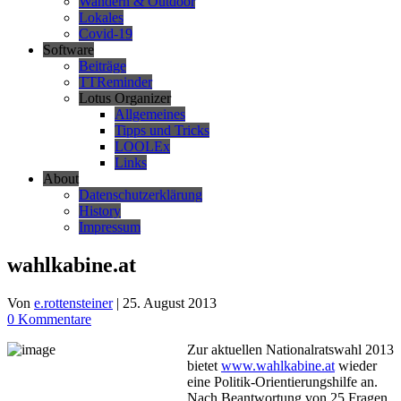
Wandern & Outdoor
Lokales
Covid-19
Software
Beiträge
TTReminder
Lotus Organizer
Allgemeines
Tipps und Tricks
LOOLEx
Links
About
Datenschutzerklärung
History
Impressum
wahlkabine.at
Von
e.rottensteiner
|
25. August 2013
0 Kommentare
Zur aktuellen Nationalratswahl 2013
bietet
www.wahlkabine.at
wieder
eine Politik-Orientierungshilfe an.
Nach Beantwortung von 25 Fragen