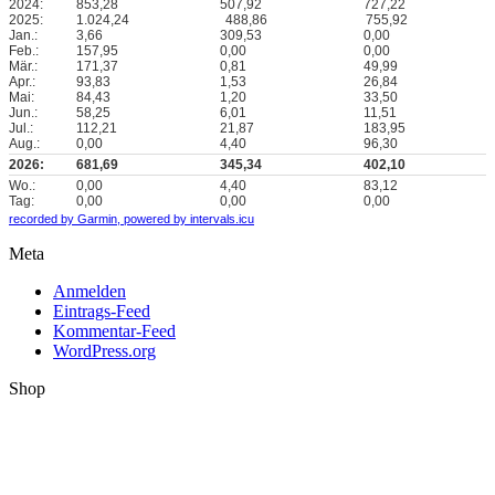
2024:
853,28
507,92
727,22
2025:
1.024,24
488,86
755,92
Jan.:
3,66
309,53
0,00
Feb.:
157,95
0,00
0,00
Mär.:
171,37
0,81
49,99
Apr.:
93,83
1,53
26,84
Mai:
84,43
1,20
33,50
Jun.:
58,25
6,01
11,51
Jul.:
112,21
21,87
183,95
Aug.:
0,00
4,40
96,30
2026:
681,69
345,34
402,10
Wo.:
0,00
4,40
83,12
Tag:
0,00
0,00
0,00
recorded by Garmin,
powered by intervals.icu
Meta
Anmelden
Eintrags-Feed
Kommentar-Feed
WordPress.org
Shop