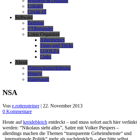
Wandern & Outdoor
Lokales
Covid-19
Software
Beiträge
TTReminder
Lotus Organizer
Allgemeines
Tipps und Tricks
LOOLEx
Links
About
Datenschutzerklärung
History
Impressum
NSA
Von
e.rottensteiner
|
22. November 2013
0 Kommentare
Heute auf
kreidebleich
entdeckt – und muss sofort auch hier verlinkt
werden: “Nikolaus sieht alles”, Satire mit Volker Piespers –
allerdings machen die Themen “transparente Geheimdienste“ und
„internationale Politik“ mehr als nachdenklich – aber bitte selbst