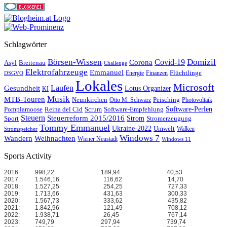
Schlagwörter
Börsen-Wissen
Domizil
Covid-19
Corona
Asyl
Breitenau
Challenge
Elektrofahrzeuge
Emmanuel
Flüchtlinge
Energie
Finanzen
DSGVO
Lokales
Microsoft
Laufen
Gesundheit
Lotus Organizer
KI
Musik
MTB-Touren
Neunkirchen
Peisching
Otto M. Schwarz
Photovoltaik
Reina del Cid
Scrum
Software-Perlen
Pomplamoose
Software-Empfehlung
Steuern
Steuerreform 2015/2016
Strom
Stromerzeugung
Sport
Tommy Emmanuel
Ukraine-2022
Umwelt
Walken
Stromspeicher
Windows 7
Wandern
Weihnachten
Wiener Neustadt
Windows 11
Sports Activity
2016:
998,22
189,94
40,53
2017:
1.546,16
116,62
14,70
2018:
1.527,25
254,25
727,33
2019:
1.713,66
431,63
300,33
2020:
1.567,73
333,62
435,82
2021:
1.842,96
121,49
708,12
2022:
1.938,71
26,45
767,14
2023:
749,79
297,94
739,74