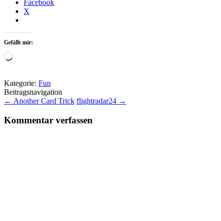
Facebook
X
Gefällt mir:
Wird
geladen …
Kategorie:
Fun
Beitragsnavigation
←
Another Card Trick
flightradar24
→
Kommentar verfassen