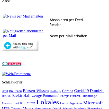
Abos
Abonnieren per Feed-
Reader
News per Mail erhalten
Schlagwörter
Börsen-Wissen
Domizil
Covid-19
Corona
Asyl
Breitenau
Challenge
Elektrofahrzeuge
Emmanuel
Flüchtlinge
Energie
Finanzen
DSGVO
Lokales
Microsoft
Laufen
Gesundheit
Lotus Organizer
KI
Musik
MTB-Touren
Neunkirchen
Peisching
Otto M. Schwarz
Photovoltaik