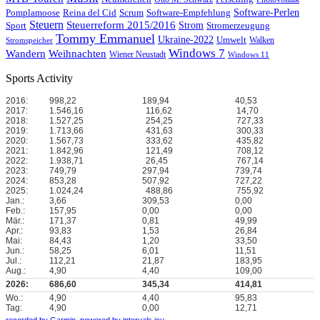
Reina del Cid
Scrum
Software-Perlen
Pomplamoose
Software-Empfehlung
Steuern
Steuerreform 2015/2016
Strom
Stromerzeugung
Sport
Tommy Emmanuel
Ukraine-2022
Umwelt
Walken
Stromspeicher
Windows 7
Wandern
Weihnachten
Wiener Neustadt
Windows 11
Sports Activity
2016:
998,22
189,94
40,53
2017:
1.546,16
116,62
14,70
2018:
1.527,25
254,25
727,33
2019:
1.713,66
431,63
300,33
2020:
1.567,73
333,62
435,82
2021:
1.842,96
121,49
708,12
2022:
1.938,71
26,45
767,14
2023:
749,79
297,94
739,74
2024:
853,28
507,92
727,22
2025:
1.024,24
488,86
755,92
Jan.:
3,66
309,53
0,00
Feb.:
157,95
0,00
0,00
Mär.:
171,37
0,81
49,99
Apr.:
93,83
1,53
26,84
Mai:
84,43
1,20
33,50
Jun.:
58,25
6,01
11,51
Jul.:
112,21
21,87
183,95
Aug.:
4,90
4,40
109,00
2026:
686,60
345,34
414,81
Wo.:
4,90
4,40
95,83
Tag:
4,90
0,00
12,71
recorded by Garmin,
powered by intervals.icu