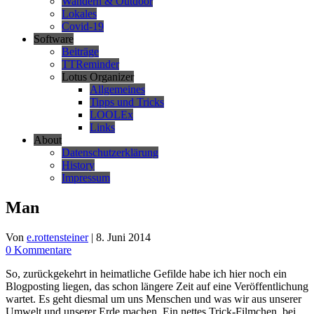
Wandern & Outdoor
Lokales
Covid-19
Software
Beiträge
TTReminder
Lotus Organizer
Allgemeines
Tipps und Tricks
LOOLEx
Links
About
Datenschutzerklärung
History
Impressum
Man
Von
e.rottensteiner
|
8. Juni 2014
0 Kommentare
So, zurückgekehrt in heimatliche Gefilde habe ich hier noch ein
Blogposting liegen, das schon längere Zeit auf eine Veröffentlichung
wartet. Es geht diesmal um uns Menschen und was wir aus unserer
Umwelt und unserer Erde machen. Ein nettes Trick-Filmchen, bei