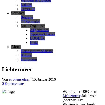
Wandern & Outdoor
Lokales
Covid-19
Software
Beiträge
TTReminder
Lotus Organizer
Allgemeines
Tipps und Tricks
LOOLEx
Links
About
Datenschutzerklärung
History
Impressum
Lichtermeer
Von
e.rottensteiner
|
15. Januar 2016
0 Kommentare
Wer im Jahr 1993 beim
Lichtermeer
dabei war
(oder wie Eva
Weissenbergerschreibt