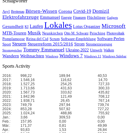
Schlagwörter
Börsen-Wissen
Domizil
Covid-19
Corona
Asyl
Breitenau
Elektrofahrzeuge
Emmanuel
Flüchtlinge
Energie
Finanzen
Gadgets
Lokales
Microsoft
Laufen
Gesundheit
Lotus Organizer
KI
Musik
MTB-Touren
Neunkirchen
Peisching
Otto M. Schwarz
Photovoltaik
Reina del Cid
Scrum
Software-Perlen
Pomplamoose
Software-Empfehlung
Steuern
Steuerreform 2015/2016
Strom
Stromerzeugung
Sport
Tommy Emmanuel
Ukraine-2022
Umwelt
Walken
Stromspeicher
Windows 7
Wandern
Weihnachten
Windows
Windows 11
Windows Sidebar
Sports Activity
2016:
998,22
189,94
40,53
2017:
1.546,16
116,62
14,70
2018:
1.527,25
254,25
727,33
2019:
1.713,66
431,63
300,33
2020:
1.567,73
333,62
435,82
2021:
1.842,96
121,49
708,12
2022:
1.938,71
26,45
767,14
2023:
749,79
297,94
739,74
2024:
853,28
507,92
727,22
2025:
1.024,24
488,86
755,92
Jan.:
3,66
309,53
0,00
Feb.:
157,95
0,00
0,00
Mär.:
171,37
0,81
49,99
Apr.:
93,83
1,53
26,84