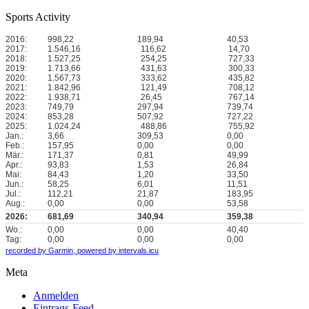
Sports Activity
2016:
998,22
189,94
40,53
2017:
1.546,16
116,62
14,70
2018:
1.527,25
254,25
727,33
2019:
1.713,66
431,63
300,33
2020:
1.567,73
333,62
435,82
2021:
1.842,96
121,49
708,12
2022:
1.938,71
26,45
767,14
2023:
749,79
297,94
739,74
2024:
853,28
507,92
727,22
2025:
1.024,24
488,86
755,92
Jan.:
3,66
309,53
0,00
Feb.:
157,95
0,00
0,00
Mär.:
171,37
0,81
49,99
Apr.:
93,83
1,53
26,84
Mai:
84,43
1,20
33,50
Jun.:
58,25
6,01
11,51
Jul.:
112,21
21,87
183,95
Aug.:
0,00
0,00
53,58
2026:
681,69
340,94
359,38
Wo.:
0,00
0,00
40,40
Tag:
0,00
0,00
0,00
recorded by Garmin,
powered by intervals.icu
Meta
Anmelden
Eintrags-Feed