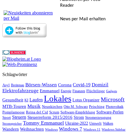
Reader
News per Mail erhalten
Schlagwörter
Börsen-Wissen
Domizil
Covid-19
Corona
Asyl
Breitenau
Elektrofahrzeuge
Emmanuel
Flüchtlinge
Energie
Finanzen
Gadgets
Lokales
Microsoft
Laufen
Gesundheit
Lotus Organizer
KI
Musik
MTB-Touren
Neunkirchen
Peisching
Otto M. Schwarz
Photovoltaik
Reina del Cid
Scrum
Software-Perlen
Pomplamoose
Software-Empfehlung
Steuern
Steuerreform 2015/2016
Strom
Stromerzeugung
Sport
Tommy Emmanuel
Ukraine-2022
Umwelt
Walken
Stromspeicher
Windows 7
Wandern
Weihnachten
Windows
Windows 11
Windows Sidebar