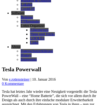
Wandern & Outdoor
Lokales
Covid-19
Software
Beiträge
TTReminder
Lotus Organizer
Allgemeines
Tipps und Tricks
LOOLEx
Links
About
Datenschutzerklärung
History
Impressum
Tesla Powerwall
Von
e.rottensteiner
|
10. Januar 2016
0 Kommentare
Tesla hat letztes Jahr wieder eine Neuigkeit vorgestellt: die Tesla
PowerWall – eine “Home Batterie”, die sich vor allem durch ihr
Design als auch durch ihre einfache modulare Erweiterbarkeit
auszeichnet. Mit den Erfahrungen von Tesla in ihren – nun zur