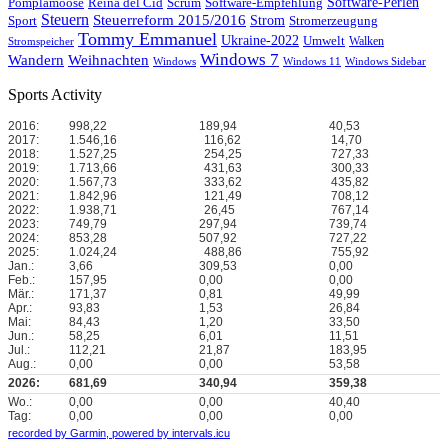
Reina del Cid
Scrum
Software-Perlen
Pomplamoose
Software-Empfehlung
Steuern
Steuerreform 2015/2016
Strom
Stromerzeugung
Sport
Tommy Emmanuel
Ukraine-2022
Umwelt
Walken
Stromspeicher
Windows 7
Wandern
Weihnachten
Windows
Windows 11
Windows Sidebar
Sports Activity
2016:
998,22
189,94
40,53
2017:
1.546,16
116,62
14,70
2018:
1.527,25
254,25
727,33
2019:
1.713,66
431,63
300,33
2020:
1.567,73
333,62
435,82
2021:
1.842,96
121,49
708,12
2022:
1.938,71
26,45
767,14
2023:
749,79
297,94
739,74
2024:
853,28
507,92
727,22
2025:
1.024,24
488,86
755,92
Jan.:
3,66
309,53
0,00
Feb.:
157,95
0,00
0,00
Mär.:
171,37
0,81
49,99
Apr.:
93,83
1,53
26,84
Mai:
84,43
1,20
33,50
Jun.:
58,25
6,01
11,51
Jul.:
112,21
21,87
183,95
Aug.:
0,00
0,00
53,58
2026:
681,69
340,94
359,38
Wo.:
0,00
0,00
40,40
Tag:
0,00
0,00
0,00
recorded by Garmin,
powered by intervals.icu