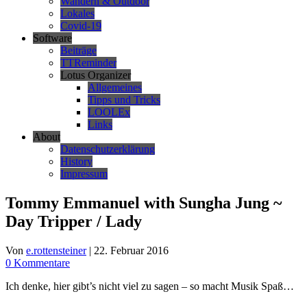
Wandern & Outdoor
Lokales
Covid-19
Software
Beiträge
TTReminder
Lotus Organizer
Allgemeines
Tipps und Tricks
LOOLEx
Links
About
Datenschutzerklärung
History
Impressum
Tommy Emmanuel with Sungha Jung ~
Day Tripper / Lady
Von
e.rottensteiner
|
22. Februar 2016
0 Kommentare
Ich denke, hier gibt’s nicht viel zu sagen – so macht Musik Spaß…