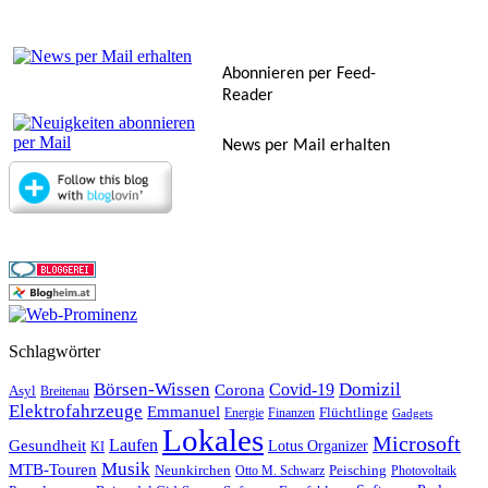
Abonnieren per Feed-
Reader
News per Mail erhalten
Schlagwörter
Börsen-Wissen
Domizil
Covid-19
Corona
Asyl
Breitenau
Elektrofahrzeuge
Emmanuel
Flüchtlinge
Energie
Finanzen
Gadgets
Lokales
Microsoft
Laufen
Gesundheit
Lotus Organizer
KI
Musik
MTB-Touren
Neunkirchen
Peisching
Otto M. Schwarz
Photovoltaik