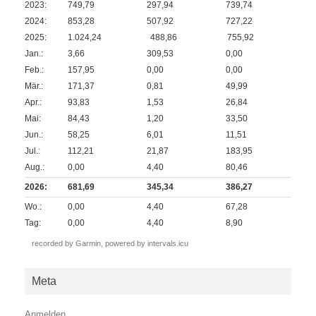
2023:
749,79
297,94
739,74
2024:
853,28
507,92
727,22
2025:
1.024,24
488,86
755,92
Jan.:
3,66
309,53
0,00
Feb.:
157,95
0,00
0,00
Mär.:
171,37
0,81
49,99
Apr.:
93,83
1,53
26,84
Mai:
84,43
1,20
33,50
Jun.:
58,25
6,01
11,51
Jul.:
112,21
21,87
183,95
Aug.:
0,00
4,40
80,46
2026:
681,69
345,34
386,27
Wo.:
0,00
4,40
67,28
Tag:
0,00
4,40
8,90
recorded by Garmin,
powered by intervals.icu
Meta
Anmelden