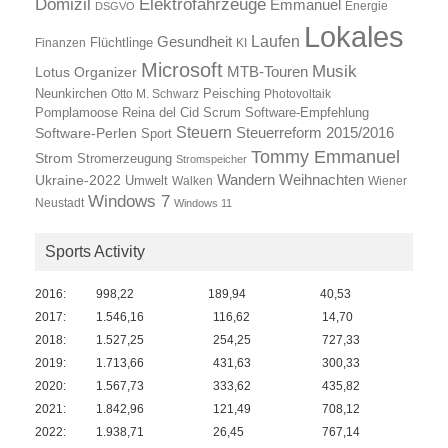
Elektrofahrzeuge
Domizil
Emmanuel
Energie
DSGVO
Lokales
Laufen
Gesundheit
Finanzen
Flüchtlinge
KI
Microsoft
Musik
Lotus Organizer
MTB-Touren
Neunkirchen
Otto M. Schwarz
Peisching
Photovoltaik
Reina del Cid
Scrum
Pomplamoose
Software-Empfehlung
Steuern
Steuerreform 2015/2016
Software-Perlen
Sport
Tommy Emmanuel
Strom
Stromerzeugung
Stromspeicher
Wandern
Ukraine-2022
Weihnachten
Umwelt
Walken
Wiener
Windows 7
Neustadt
Windows 11
Sports Activity
2016:
998,22
189,94
40,53
2017:
1.546,16
116,62
14,70
2018:
1.527,25
254,25
727,33
2019:
1.713,66
431,63
300,33
2020:
1.567,73
333,62
435,82
2021:
1.842,96
121,49
708,12
2022:
1.938,71
26,45
767,14