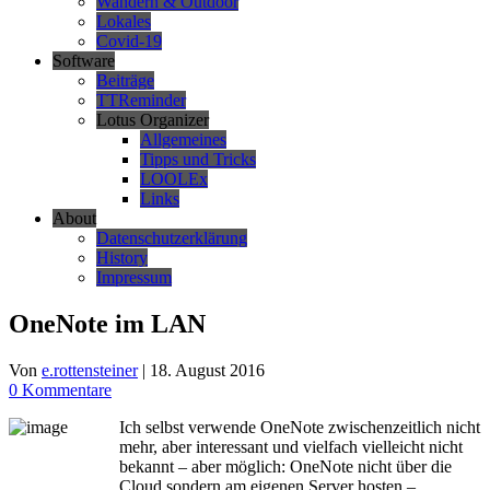
Wandern & Outdoor
Lokales
Covid-19
Software
Beiträge
TTReminder
Lotus Organizer
Allgemeines
Tipps und Tricks
LOOLEx
Links
About
Datenschutzerklärung
History
Impressum
OneNote im LAN
Von
e.rottensteiner
|
18. August 2016
0 Kommentare
Ich selbst verwende OneNote zwischenzeitlich nicht
mehr, aber interessant und vielfach vielleicht nicht
bekannt – aber möglich: OneNote nicht über die
Cloud sondern am eigenen Server hosten –