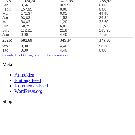
2025:
1.024,24
488,86
755,92
Jan.:
3,66
309,53
0,00
Feb.:
157,95
0,00
0,00
Mär.:
171,37
0,81
49,99
Apr.:
93,83
1,53
26,84
Mai:
84,43
1,20
33,50
Jun.:
58,25
6,01
11,51
Jul.:
112,21
21,87
183,95
Aug.:
0,00
4,40
71,56
2026:
681,69
345,34
377,36
Wo.:
0,00
4,40
58,38
Tag:
0,00
4,40
0,00
recorded by Garmin,
powered by intervals.icu
Meta
Anmelden
Eintrags-Feed
Kommentar-Feed
WordPress.org
Shop