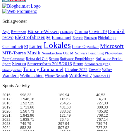
Schlagwörter
Börsen-Wissen
Domizil
Covid-19
Corona
Asyl
Breitenau
Challenge
Elektrofahrzeuge
Emmanuel
Flüchtlinge
Energie
Finanzen
DSGVO
Lokales
Microsoft
Laufen
Gesundheit
Lotus Organizer
KI
Musik
MTB-Touren
Neunkirchen
Peisching
Otto M. Schwarz
Photovoltaik
Reina del Cid
Scrum
Software-Perlen
Pomplamoose
Software-Empfehlung
Steuern
Steuerreform 2015/2016
Strom
Stromerzeugung
Sport
Tommy Emmanuel
Ukraine-2022
Umwelt
Walken
Stromspeicher
Windows 7
Wandern
Weihnachten
Wiener Neustadt
Windows 11
Sports Activity
2016:
998,22
189,94
40,53
2017:
1.546,16
116,62
14,70
2018:
1.527,25
254,25
727,33
2019:
1.713,66
431,63
300,33
2020:
1.567,73
333,62
435,82
2021:
1.842,96
121,49
708,12
2022:
1.938,71
26,45
767,14
2023:
749,79
297,94
739,74
2024:
853,28
507,92
727,22