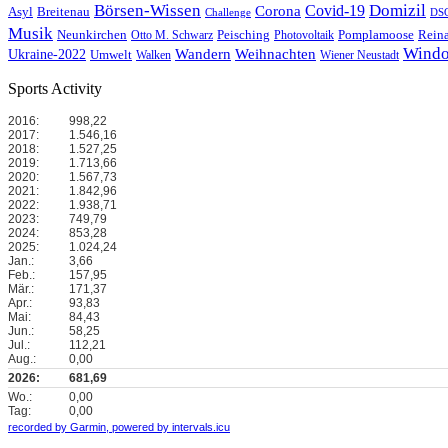
Börsen-Wissen
Domizil
Covid-19
Corona
Asyl
Breitenau
Challenge
DS
Musik
Neunkirchen
Reina
Peisching
Pomplamoose
Otto M. Schwarz
Photovoltaik
Windo
Wandern
Weihnachten
Ukraine-2022
Umwelt
Walken
Wiener Neustadt
Sports Activity
2016:
998,22
2017:
1.546,16
2018:
1.527,25
2019:
1.713,66
2020:
1.567,73
2021:
1.842,96
2022:
1.938,71
2023:
749,79
2024:
853,28
2025:
1.024,24
Jan.:
3,66
Feb.:
157,95
Mär.:
171,37
Apr.:
93,83
Mai:
84,43
Jun.:
58,25
Jul.:
112,21
Aug.:
0,00
2026:
681,69
Wo.:
0,00
Tag:
0,00
recorded by Garmin,
powered by intervals.icu