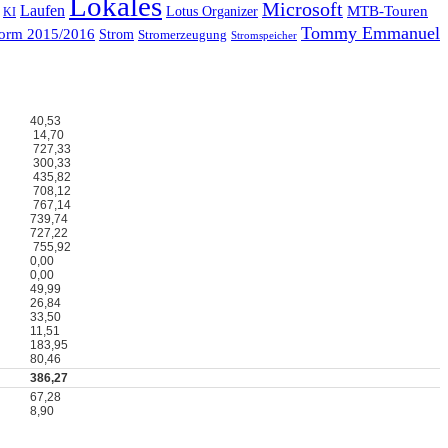
Lokales
Microsoft
Laufen
MTB-Touren
Lotus Organizer
KI
Tommy Emmanuel
form 2015/2016
Strom
Stromerzeugung
Stromspeicher
40,53
14,70
727,33
300,33
435,82
708,12
767,14
739,74
727,22
755,92
0,00
0,00
49,99
26,84
33,50
11,51
183,95
80,46
386,27
67,28
8,90