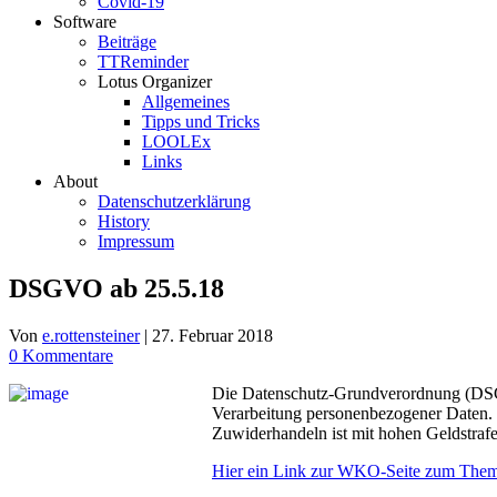
Covid-19
Software
Beiträge
TTReminder
Lotus Organizer
Allgemeines
Tipps und Tricks
LOOLEx
Links
About
Datenschutzerklärung
History
Impressum
DSGVO ab 25.5.18
Von
e.rottensteiner
|
27. Februar 2018
0 Kommentare
Die Datenschutz-Grundverordnung (DSGVO)
Verarbeitung personenbezogener Daten. 
Zuwiderhandeln ist mit hohen Geldstrafe
Hier ein Link zur WKO-Seite zum The