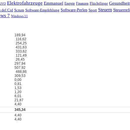
Elektrofahrzeuge
Emmanuel
Gesundheit
Flüchtlinge
Energie
Finanzen
GVO
Steuern
Steuerre
 del Cid
Scrum
Software-Perlen
Software-Empfehlung
Sport
ws 7
Windows 11
189,94
116,62
254,25
431,63
333,62
121,49
26,45
297,94
507,92
488,86
309,53
0,00
0,81
1,53
1,20
6,01
21,87
4,40
345,34
4,40
4,40