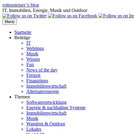
Zum
rottensteiner 's blog
Inhalt
IT, Immobilien, Energie, Musik und Outdoor
springen
Menü
Startseite
Beiträge
IT
Webtipps
Musik
Wissen
Fun
News of the day
Freizeit
Finanztipps
Immobilienwirtschaft
Alternativenergie
Themen
Softwareentwicklung
Energie & nachhaltige Systeme
Immobilienwirtschaft
Musik
Wandern & Outdoor
Lokales